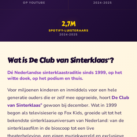
OP YOUTUBE
2024-2025
2,7M
SPOTIFY-LUISTERAARS
2024-2025
Wat is De Club van Sinterklaas
?
®
Dé Nederlandse sinterklaastraditie sinds 1999, op het
witte doek, op het podium en thuis.
Voor miljoenen kinderen en inmiddels voor een hele
generatie ouders die er zelf mee opgroeide, hoort
De Club
van Sinterklaas
gewoon bij december. Wat in 1999
®
begon als televisieserie op Fox Kids, groeide uit tot het
bekendste sinterklaasuniversum van Nederland: van de
sinterklaasfilm in de bioscoop tot een live
theaterbeleving, een eigen muziekwereld en exclusieve