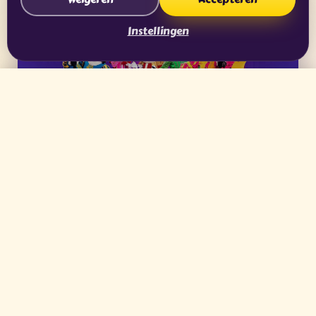
Instellingen
🎭 Theatertickets
🎬
De nieuwste sinterklaasfilm,
De Club van
Sinterklaas Film: Paniek in het Pietendorp
, draait
vanaf
1 oktober 2026
in de Nederlandse
bioscopen en vanaf 14 oktober in België.
Bioscoopfilm
🎬