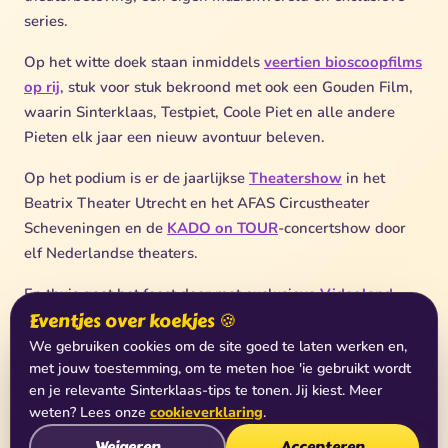
series.
Op het witte doek staan inmiddels
veertien bioscoopfilms
op rij
, stuk voor stuk bekroond met ook een Gouden Film,
waarin Sinterklaas, Testpiet, Coole Piet en alle andere
Pieten elk jaar een nieuw avontuur beleven.
Op het podium is er de jaarlijkse
Theatershow
in het
Beatrix Theater Utrecht en het AFAS Circustheater
Scheveningen en de
KADO on TOUR
-concertshow door
elf Nederlandse theaters.
En thuis gaat het feest door met exclusieve
Videoland-
Eventjes over koekjes 🍪
series
en meer dan
190 Sinterklaasliedjes
om samen mee
te zingen. Alle liedjes en de bekendste clips zijn ook
We gebruiken cookies om de site goed te laten werken en,
gewoon thuis te beleven via
Spotify
en het
officiële
met jouw toestemming, om te meten hoe 'ie gebruikt wordt
en je relevante Sinterklaas-tips te tonen. Jij kiest. Meer
YouTube-kanaal
van De Club van Sinterklaas.
weten? Lees onze
cookieverklaring
.
Weigeren
Accepteren