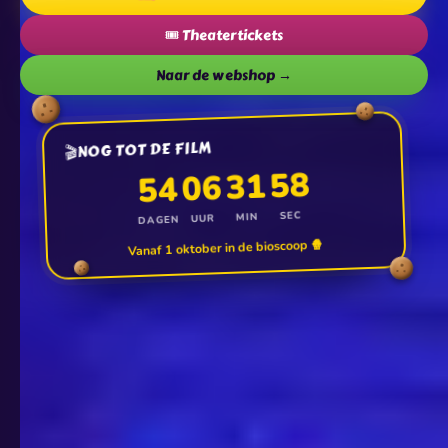
🎟️ Theatertickets
Naar de webshop →
NOG TOT DE FILM
🎬
56
31
06
54
SEC
MIN
UUR
DAGEN
Vanaf 1 oktober in de bioscoop 🍿