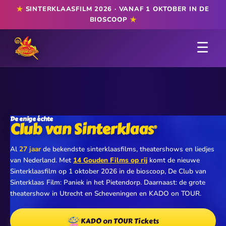
★
SINTERKLAASFILM 2026 · VANAF 1 OKTOBER IN DE
★
BIOSCOOP
☰
De enige échte
Club van Sinterklaas
®
Al
27 jaar
de bekendste sinterklaasfilms, theatershows en liedjes
van Nederland. Met
14 Gouden Films op rij
komt de nieuwe
Sinterklaasfilm op 1 oktober 2026 in de bioscoop, De Club van
Sinterklaas Film: Paniek in het Pietendorp. Daarnaast: de grote
theatershow in Utrecht en Scheveningen en KADO on TOUR.
KADO on TOUR Tickets