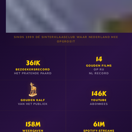
✶
✶
✶
✧
✦
✧
✦
★
★
✦
SINDS 1999 DÉ SINTERKLAASCLUB WAAR NEDERLAND MEE
OPGROEIT
14
361K
GOUDEN FILMS
BEZOEKERSRECORD
OP RIJ
HET PRATENDE PAARD
NL RECORD
146K
GOUDEN KALF
YOUTUBE
VAN HET PUBLIEK
ABONNEES
158M
61M
WEERGAVEN
SPOTIFY-STREAMS