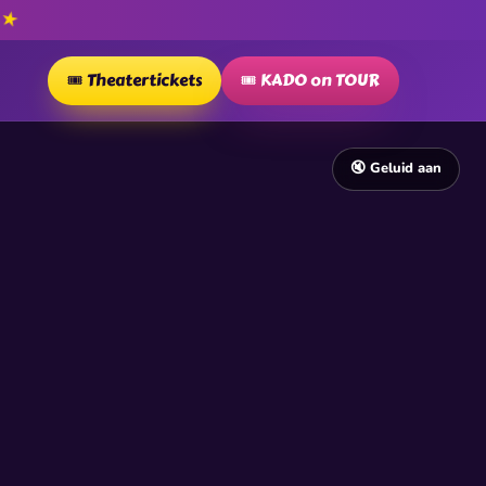
★
P
🎟️ Theatertickets
🎟️ KADO on TOUR
🔇 Geluid aan