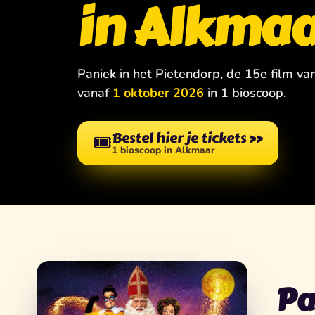
in Alkma
Paniek in het Pietendorp, de 15e film va
vanaf
1 oktober 2026
in 1 bioscoop.
Bestel hier je tickets
»
🎟️
1 bioscoop in Alkmaar
Pa