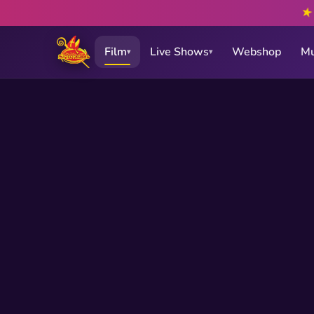
★
Film
Live Shows
Webshop
Mu
▾
▾