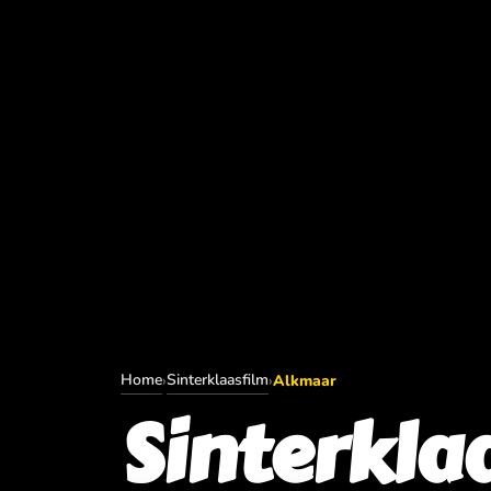
Home
Sinterklaasfilm
›
›
Alkmaar
Sinterkla