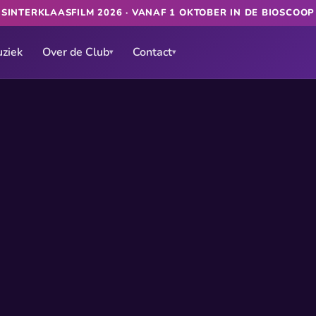
SINTERKLAASFILM 2026 · VANAF 1 OKTOBER IN DE BIOSCOO
ziek
Over de Club
Contact
▾
▾