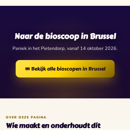
✶
✶
✦
✧
✦
★
✶
✦
★
✧
Naar de bioscoop in Brussel
Paniek in het Pietendorp, vanaf 14 oktober 2026.
🎟️ Bekijk alle bioscopen in Brussel
OVER DEZE PAGINA
Wie maakt en onderhoudt dit