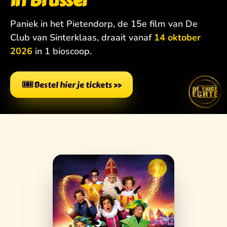
in Brussel
Paniek in het Pietendorp, de 15e film van De
Club van Sinterklaas, draait vanaf
14 oktober
2026
in 1 bioscoop.
🎟️
Bestel hier je tickets
»