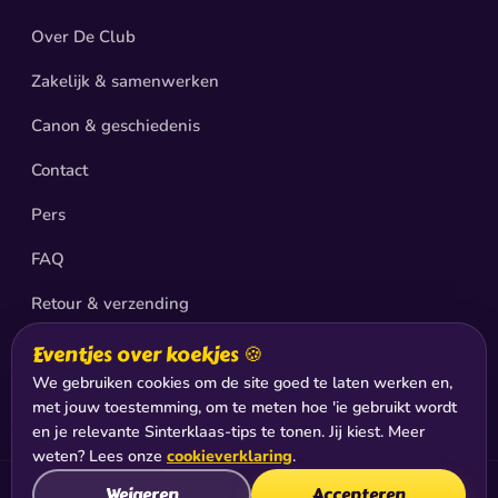
Over De Club
Zakelijk & samenwerken
Canon & geschiedenis
Contact
Pers
FAQ
Retour & verzending
Privacy
Eventjes over koekjes 🍪
We gebruiken cookies om de site goed te laten werken en,
Sitemap
met jouw toestemming, om te meten hoe 'ie gebruikt wordt
en je relevante Sinterklaas-tips te tonen. Jij kiest. Meer
weten? Lees onze
cookieverklaring
.
Weigeren
Accepteren
© 2026 De Club van Sinterklaas®, productie & exploitatie: