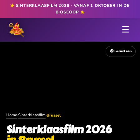
★
SINTERKLAASFILM 2026 · VANAF 1 OKTOBER IN DE
★
BIOSCOOP
☰
🔇 Geluid aan
Home
Sinterklaasfilm
›
›
Brussel
Sinterklaasfilm 2026