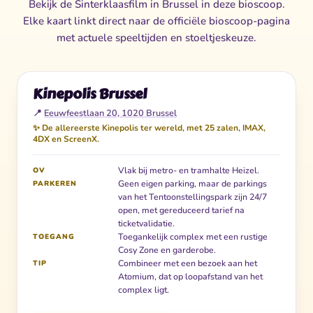
Bekijk de Sinterklaasfilm in Brussel in deze bioscoop.
Elke kaart linkt direct naar de officiële bioscoop-pagina
met actuele speeltijden en stoeltjeskeuze.
Kinepolis Brussel
📍
Eeuwfeestlaan 20, 1020 Brussel
✨ De allereerste Kinepolis ter wereld, met 25 zalen, IMAX,
4DX en ScreenX.
Vlak bij metro- en tramhalte Heizel.
OV
Geen eigen parking, maar de parkings
PARKEREN
van het Tentoonstellingspark zijn 24/7
open, met gereduceerd tarief na
ticketvalidatie.
Toegankelijk complex met een rustige
TOEGANG
Cosy Zone en garderobe.
Combineer met een bezoek aan het
TIP
Atomium, dat op loopafstand van het
complex ligt.