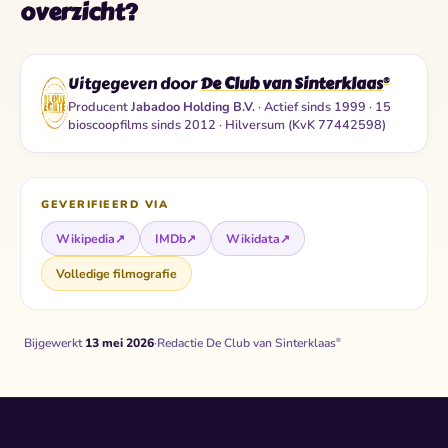
overzicht?
Uitgegeven door
De Club van Sinterklaas
®
Producent
Jabadoo Holding B.V.
· Actief sinds 1999 · 15
bioscoopfilms sinds 2012 · Hilversum (KvK 77442598)
GEVERIFIEERD VIA
Wikipedia
↗
IMDb
↗
Wikidata
↗
Volledige filmografie
Bijgewerkt
13 mei 2026
·
Redactie De Club van Sinterklaas
®