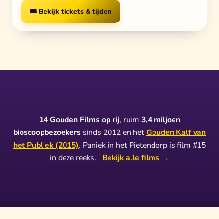
🎟️ Bekijk tickets & tijden
14 Gouden Films op rij
, ruim
3,4 miljoen
bioscoopbezoekers
sinds 2012 en het
Gouden Kalf van
het Publiek (2015)
. Paniek in het Pietendorp is film #15
in deze reeks.
Bekijk alle films →