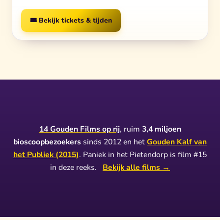
🎟️ Bekijk tickets & tijden
14 Gouden Films op rij
, ruim
3,4 miljoen
bioscoopbezoekers
sinds 2012 en het
Gouden Kalf van
het Publiek (2015)
. Paniek in het Pietendorp is film #15
in deze reeks.
Bekijk alle films →