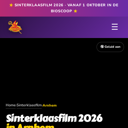
★
SINTERKLAASFILM 2026 · VANAF 1 OKTOBER IN DE
★
BIOSCOOP
☰
🔇 Geluid aan
Home
Sinterklaasfilm
›
›
Arnhem
Sinterklaasfilm 2026