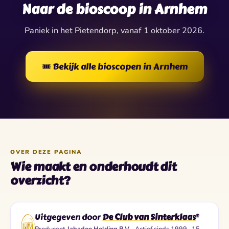
✶
Naar de bioscoop in Arnhem
Paniek in het Pietendorp, vanaf 1 oktober 2026.
🎟️ Bekijk alle bioscopen in Arnhem
OVER DEZE PAGINA
Wie maakt en onderhoudt dit
overzicht?
Uitgegeven door
De Club van Sinterklaas
®
Producent
Jabadoo Holding B.V.
· Actief sinds 1999 · 15