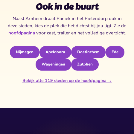
Ook in de buurt
Naast Arnhem draait Paniek in het Pietendorp ook in
deze steden, kies de plek die het dichtst bij jou ligt. Zie de
hoofdpagina
voor cast, trailer en het volledige overzicht.
Nijmegen
Apeldoorn
Doetinchem
Ede
Wageningen
Zutphen
Bekijk alle 119 steden op de hoofdpagina →
✶
✶
✦
✦
✧
★
✧
★
✦