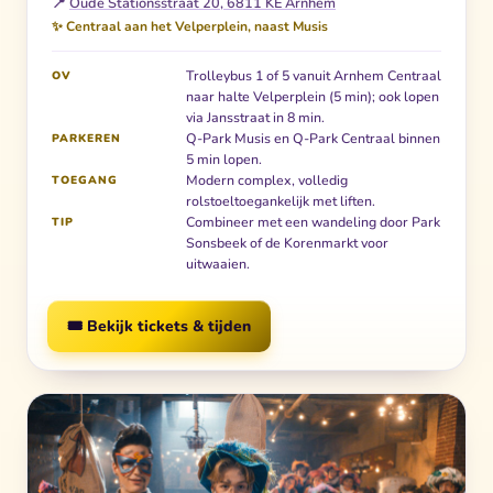
📍
Oude Stationsstraat 20, 6811 KE Arnhem
✨ Centraal aan het Velperplein, naast Musis
Trolleybus 1 of 5 vanuit Arnhem Centraal
OV
naar halte Velperplein (5 min); ook lopen
via Jansstraat in 8 min.
Q-Park Musis en Q-Park Centraal binnen
PARKEREN
5 min lopen.
Modern complex, volledig
TOEGANG
rolstoeltoegankelijk met liften.
Combineer met een wandeling door Park
TIP
Sonsbeek of de Korenmarkt voor
uitwaaien.
🎟️ Bekijk tickets & tijden