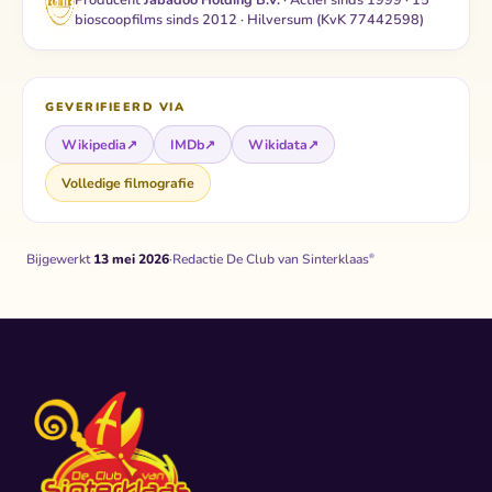
bioscoopfilms sinds 2012 · Hilversum (KvK 77442598)
GEVERIFIEERD VIA
Wikipedia
↗
IMDb
↗
Wikidata
↗
Volledige filmografie
Bijgewerkt
13 mei 2026
·
Redactie De Club van Sinterklaas
®