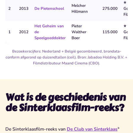
⭐
Melcher
2
2013
De Pietenschool
275.000
Goud
Hillmann
Film
Het Geheim van
Pieter
⭐
1
2012
de
Walther
115.000
Goud
Speelgoeddokter
Boer
Film
Bezoekerscijfers: Nederland + België gecombineerd, brondata-
conform afgerond op duizendtallen (ceil). Bron: Jabadoo Holding B.V. +
Filmdistributeur Maand Cinema (CBO).
Wat is de geschiedenis van
de Sinterklaasfilm-reeks?
De Sinterklaasfilm-reeks van
De Club van Sinterklaas
®