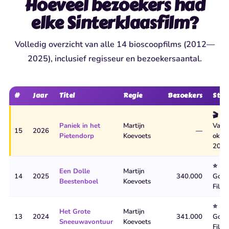
Hoeveel bezoekers had
elke Sinterklaasfilm?
Volledig overzicht van alle 14 bioscoopfilms (2012—
2025), inclusief regisseur en bezoekersaantal.
#
Jaar
Titel
Regie
Bezoekers
Stat
🎬
Paniek in het
Martijn
Vana
15
2026
—
Pietendorp
Koevoets
okt
2026
⭐
Een Dolle
Martijn
14
2025
340.000
Goud
Beestenboel
Koevoets
Film
⭐
Het Grote
Martijn
13
2024
341.000
Goud
Sneeuwavontuur
Koevoets
Film