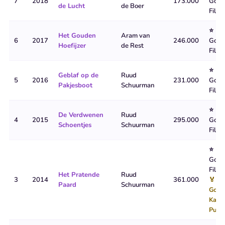
7
2018
173.000
Goud
de Lucht
de Boer
Film
⭐
Het Gouden
Aram van
6
2017
246.000
Goud
Hoefijzer
de Rest
Film
⭐
Geblaf op de
Ruud
5
2016
231.000
Goud
Pakjesboot
Schuurman
Film
⭐
De Verdwenen
Ruud
4
2015
295.000
Goud
Schoentjes
Schuurman
Film
⭐
Goud
Film
Het Pratende
Ruud
3
2014
361.000
🏅
Paard
Schuurman
Goud
Kalf v
Publi