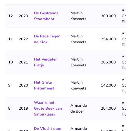
⭐
De Gestrande
Martijn
12
2023
300.000
Goud
Stoomboot
Koevoets
Film
⭐
De Race Tegen
Martijn
11
2022
254.000
Goud
de Klok
Koevoets
Film
⭐
Het Vergeten
Martijn
10
2021
206.000
Goud
Pietje
Koevoets
Film
⭐
Het Grote
Martijn
9
2020
142.000
Goud
Pietenfeest
Koevoets
Film
Waar is het
⭐
Armando
8
2019
Grote Boek van
204.000
Goud
de Boer
Sinterklaas?
Film
⭐
De Vlucht door
Armando