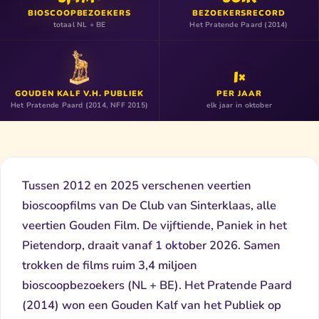
BIOSCOOPBEZOEKERS
BEZOEKERSRECORD
totaal NL + BE
Het Pratende Paard (2014)
1×
GOUDEN KALF V.H. PUBLIEK
PER JAAR
Het Pratende Paard (2014, NFF 2015)
elk jaar in oktober
Tussen 2012 en 2025 verschenen veertien
bioscoopfilms van De Club van Sinterklaas, alle
veertien Gouden Film. De vijftiende, Paniek in het
Pietendorp, draait vanaf 1 oktober 2026. Samen
trokken de films ruim 3,4 miljoen
bioscoopbezoekers (NL + BE). Het Pratende Paard
(2014) won een Gouden Kalf van het Publiek op