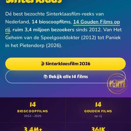
Dé best bezochte Sinterklaasfilm-reeks van
Nederland,
14 bioscoopfilms
,
14 Gouden Films op
rij
,
ruim 3,4 miljoen bezoekers
sinds 2012. Van Het
Geheim van de Speelgoeddokter (2012) tot Paniek
in het Pietendorp (2026).
🎬 Sinterklaasfilm 2026
📚 Bekijk alle 14 films
14
14
BIOSCOOPFILMS
GOUDEN FILMS
2012—2025
op rij
3,4M+
361K