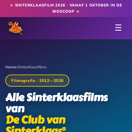
★
SINTERKLAASFILM 2026 · VANAF 1 OKTOBER IN DE
★
BIOSCOOP
☰
Home
›
Sinterklaasfilms
Filmografie · 2012—2026
Alle Sinterklaasfilms
van
De Club van
Sinterklaas
®