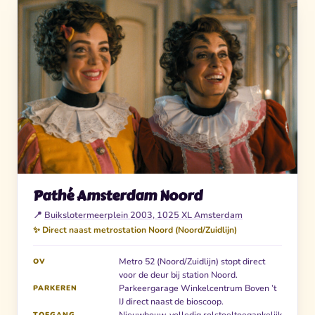
Pathé Amsterdam Noord
📍
Buikslotermeerplein 2003, 1025 XL Amsterdam
✨ Direct naast metrostation Noord (Noord/Zuidlijn)
Metro 52 (Noord/Zuidlijn) stopt direct
OV
voor de deur bij station Noord.
Parkeergarage Winkelcentrum Boven ’t
PARKEREN
IJ direct naast de bioscoop.
Nieuwbouw, volledig rolstoeltoegankelijk
TOEGANG