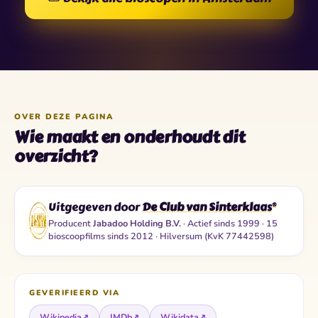
OVER DEZE PAGINA
Wie maakt en onderhoudt dit
overzicht?
Uitgegeven door
De Club van Sinterklaas
®
Producent
Jabadoo Holding B.V.
· Actief sinds 1999 · 15
bioscoopfilms sinds 2012 · Hilversum (KvK 77442598)
GEVERIFIEERD VIA
Wikipedia
↗
IMDb
↗
Wikidata
↗