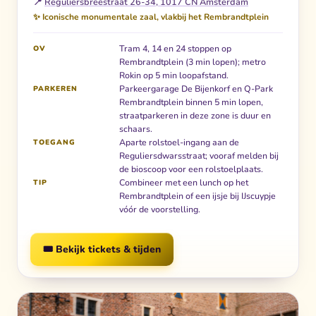
📍
Reguliersbreestraat 26-34, 1017 CN Amsterdam
✨ Iconische monumentale zaal, vlakbij het Rembrandtplein
Tram 4, 14 en 24 stoppen op
OV
Rembrandtplein (3 min lopen); metro
Rokin op 5 min loopafstand.
Parkeergarage De Bijenkorf en Q-Park
PARKEREN
Rembrandtplein binnen 5 min lopen,
straatparkeren in deze zone is duur en
schaars.
Aparte rolstoel-ingang aan de
TOEGANG
Reguliersdwarsstraat; vooraf melden bij
de bioscoop voor een rolstoelplaats.
Combineer met een lunch op het
TIP
Rembrandtplein of een ijsje bij IJscuypje
vóór de voorstelling.
🎟️ Bekijk tickets & tijden