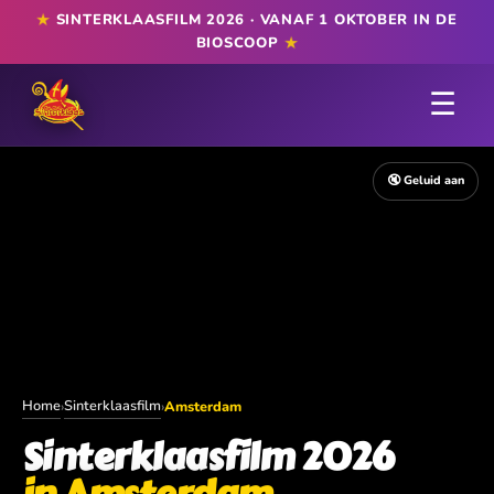
★
SINTERKLAASFILM 2026 · VANAF 1 OKTOBER IN DE
★
BIOSCOOP
☰
🔇 Geluid aan
Home
Sinterklaasfilm
›
›
Amsterdam
Sinterklaasfilm 2026