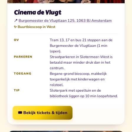
Cinema de Vlugt
📍
Burgemeester de Vlugtlaan 125, 1063 BJ Amsterdam
✨ Buurtbioscoop in West
Tram 13, 17 en bus 21 stoppen aan de
OV
Burgemeester de Vlugtlaan (1 min
lopen).
Straatparkeren in Slotermeer-West is
PARKEREN
betaald maar minder druk dan in het
centrum.
Begane-grond bioscoop, makkelijk
TOEGANG
toegankelijk met kinderwagen en
rolstoel.
Sloterpark met speeltuin en de
TIP
bibliotheek liggen op 10 min loopafstand.
🎟️ Bekijk tickets & tijden