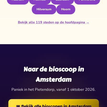
Hilversum
Hoorn
Bekijk alle 119 steden op de hoofdpagina →
✧
✦
★
✧
✦
✶
✶
✦
★
✶
Naar de bioscoop in
Amsterdam
Paniek in het Pietendorp, vanaf 1 oktober 2026.
🎟️ Bekijk alle bioscopen in Amsterdam