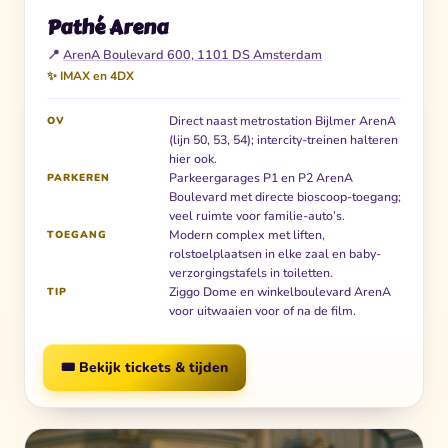
Pathé Arena
📍
ArenA Boulevard 600, 1101 DS Amsterdam
✨ IMAX en 4DX
Direct naast metrostation Bijlmer ArenA
OV
(lijn 50, 53, 54); intercity-treinen halteren
hier ook.
Parkeergarages P1 en P2 ArenA
PARKEREN
Boulevard met directe bioscoop-toegang;
veel ruimte voor familie-auto’s.
Modern complex met liften,
TOEGANG
rolstoelplaatsen in elke zaal en baby-
verzorgingstafels in toiletten.
Ziggo Dome en winkelboulevard ArenA
TIP
voor uitwaaien voor of na de film.
🎟️ Bekijk tickets & tijden