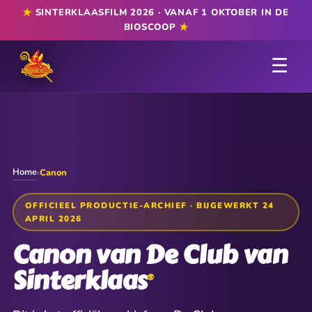
★
SINTERKLAASFILM 2026 · VANAF 1 OKTOBER IN DE
★
BIOSCOOP
☰
Home
›
Canon
OFFICIEEL PRODUCTIE-ARCHIEF · BIJGEWERKT 24
APRIL 2026
Canon van De Club van
Sinterklaas
®