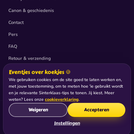
Canon & geschiedenis
Contact
Pers
FAQ
Retour & verzending
Privacy
Eventjes over koekjes 🍪
We gebruiken cookies om de site goed te laten werken en,
Sitemap
met jouw toestemming, om te meten hoe 'ie gebruikt wordt
en je relevante Sinterklaas-tips te tonen. Jij kiest. Meer
weten? Lees onze
cookieverklaring
.
Weigeren
Accepteren
© 2026 De Club van Sinterklaas®, productie & exploitatie:
Jabadoo Holding B.V., Hilversum
Instellingen
KvK: 77442598 · BTW: NL8610.08.674.B01 ·
Algemene
voorwaarden
·
Cookies
·
Cookie-instellingen