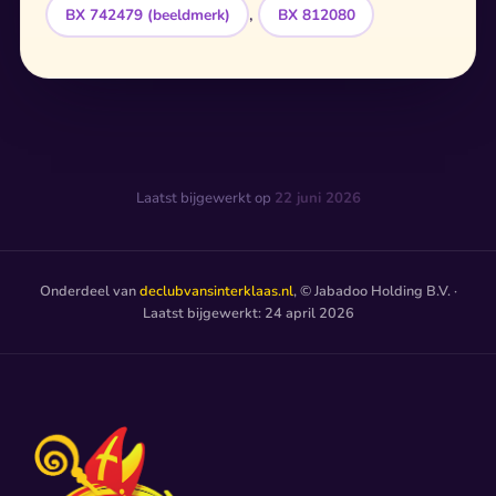
,
BX 742479 (beeldmerk)
BX 812080
Laatst bijgewerkt op
22 juni 2026
Onderdeel van
declubvansinterklaas.nl
, © Jabadoo Holding B.V. ·
Laatst bijgewerkt: 24 april 2026