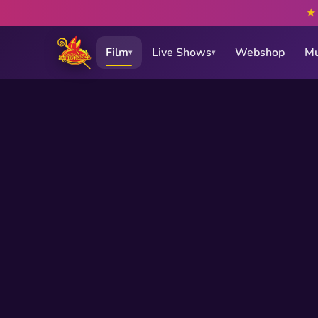
Film
Live Shows
Webshop
Mu
▾
▾