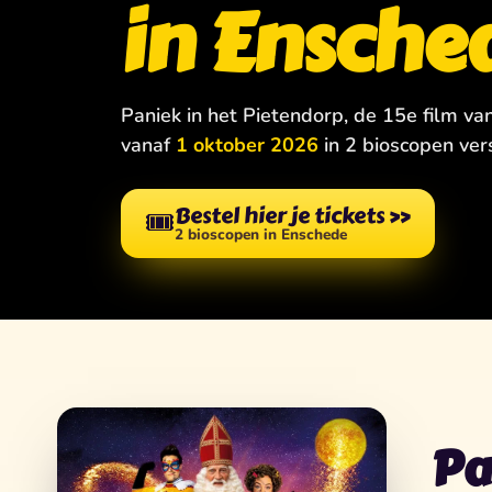
in Ensche
Paniek in het Pietendorp, de 15e film va
vanaf
1 oktober 2026
in 2 bioscopen ver
Bestel hier je tickets
»
🎟️
2 bioscopen in Enschede
Pa