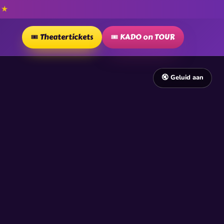
★
P
🎟️ Theatertickets
🎟️ KADO on TOUR
🔇 Geluid aan