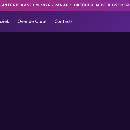
★
SINTERKLAASFILM 2026 · VANAF 1 OKTOBER IN DE BIOSCOO
ziek
Over de Club
Contact
▾
▾