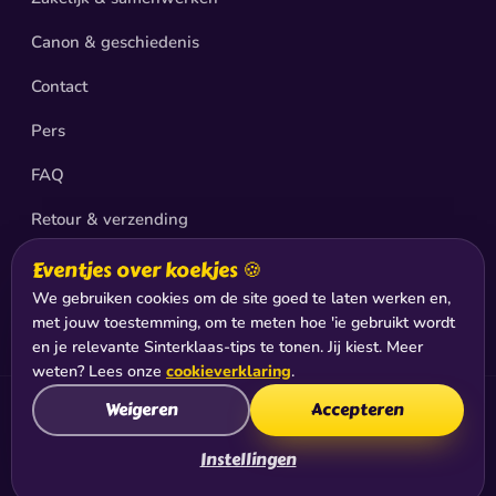
Canon & geschiedenis
Contact
Pers
FAQ
Retour & verzending
Privacy
Eventjes over koekjes 🍪
We gebruiken cookies om de site goed te laten werken en,
Sitemap
met jouw toestemming, om te meten hoe 'ie gebruikt wordt
en je relevante Sinterklaas-tips te tonen. Jij kiest. Meer
weten? Lees onze
cookieverklaring
.
Weigeren
Accepteren
© 2026 De Club van Sinterklaas®, productie & exploitatie:
Jabadoo Holding B.V., Hilversum
Instellingen
KvK: 77442598 · BTW: NL8610.08.674.B01 ·
Algemene
voorwaarden
·
Cookies
·
Cookie-instellingen