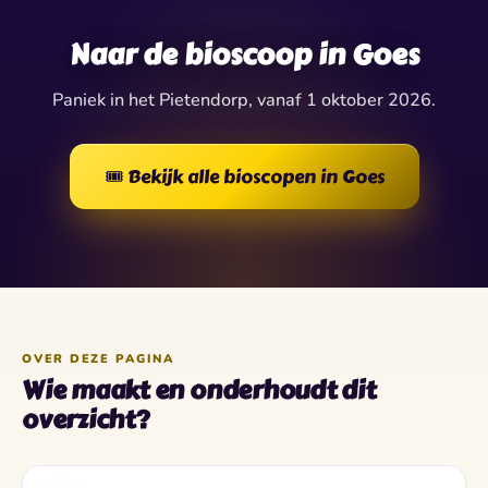
✦
✶
✧
★
✶
✦
✶
✧
★
✦
Naar de bioscoop in Goes
Paniek in het Pietendorp, vanaf 1 oktober 2026.
🎟️ Bekijk alle bioscopen in Goes
OVER DEZE PAGINA
Wie maakt en onderhoudt dit
overzicht?