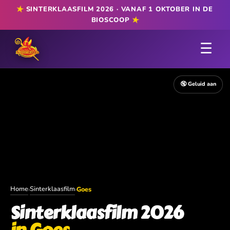
★
SINTERKLAASFILM 2026 · VANAF 1 OKTOBER IN DE
★
BIOSCOOP
☰
🔇 Geluid aan
Home
Sinterklaasfilm
›
›
Goes
Sinterklaasfilm 2026