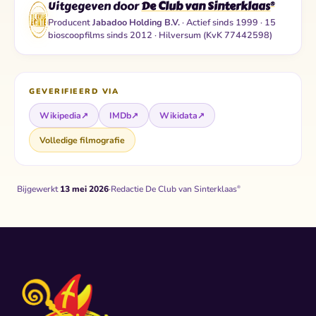
Uitgegeven door
De Club van Sinterklaas
®
Producent
Jabadoo Holding B.V.
· Actief sinds 1999 · 15
bioscoopfilms sinds 2012 · Hilversum (KvK 77442598)
GEVERIFIEERD VIA
Wikipedia
↗
IMDb
↗
Wikidata
↗
Volledige filmografie
Bijgewerkt
13 mei 2026
·
Redactie De Club van Sinterklaas
®