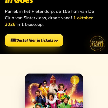
in Goes
Paniek in het Pietendorp, de 15e film van De
Club van Sinterklaas, draait vanaf
1 oktober
2026
in 1 bioscoop.
🎟️
Bestel hier je tickets
»