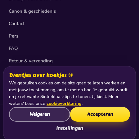
Canon & geschiedenis
Contact
Pers
FAQ
Retour & verzending
Privacy
Eventjes over koekjes 🍪
We gebruiken cookies om de site goed te laten werken en,
Sitemap
met jouw toestemming, om te meten hoe 'ie gebruikt wordt
en je relevante Sinterklaas-tips te tonen. Jij kiest. Meer
weten? Lees onze
cookieverklaring
.
Weigeren
Accepteren
© 2026 De Club van Sinterklaas®, productie & exploitatie:
Jabadoo Holding B.V., Hilversum
Instellingen
KvK: 77442598 · BTW: NL8610.08.674.B01 ·
Algemene
voorwaarden
·
Cookies
·
Cookie-instellingen