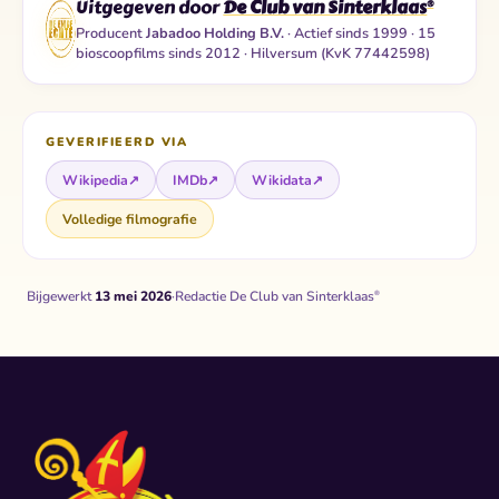
Uitgegeven door
De Club van Sinterklaas
®
Producent
Jabadoo Holding B.V.
· Actief sinds 1999 · 15
bioscoopfilms sinds 2012 · Hilversum (KvK 77442598)
GEVERIFIEERD VIA
Wikipedia
↗
IMDb
↗
Wikidata
↗
Volledige filmografie
Bijgewerkt
13 mei 2026
·
Redactie De Club van Sinterklaas
®