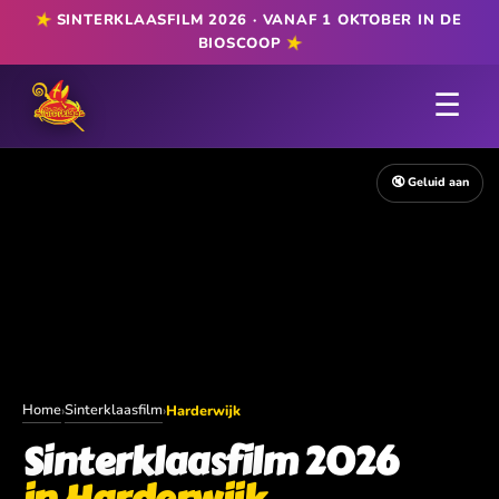
★
SINTERKLAASFILM 2026 · VANAF 1 OKTOBER IN DE
★
BIOSCOOP
☰
🔇 Geluid aan
Home
Sinterklaasfilm
›
›
Harderwijk
Sinterklaasfilm 2026