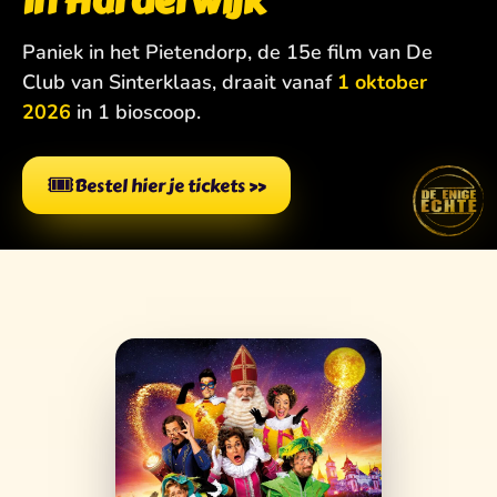
in Harderwijk
Paniek in het Pietendorp, de 15e film van De
Club van Sinterklaas, draait vanaf
1 oktober
2026
in 1 bioscoop.
🎟️
Bestel hier je tickets
»