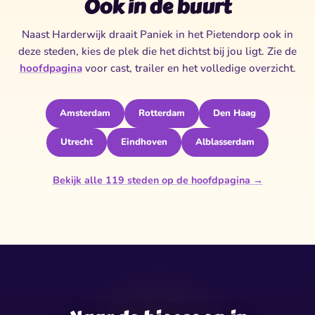
Ook in de buurt
Naast Harderwijk draait Paniek in het Pietendorp ook in
deze steden, kies de plek die het dichtst bij jou ligt. Zie de
hoofdpagina
voor cast, trailer en het volledige overzicht.
Amsterdam
Rotterdam
Den Haag
Utrecht
Eindhoven
Alblasserdam
Bekijk alle 119 steden op de hoofdpagina →
✶
✶
✧
✦
✧
✶
★
✦
✦
★