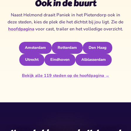
Ook in de buurt
Naast Helmond draait Paniek in het Pietendorp ook in
deze steden, kies de plek die het dichtst bij jou ligt. Zie de
hoofdpagina
voor cast, trailer en het volledige overzicht.
Amsterdam
Rotterdam
Den Haag
Utrecht
Eindhoven
Alblasserdam
Bekijk alle 119 steden op de hoofdpagina →
✦
✦
✶
★
★
✧
✶
✧
✦
✶