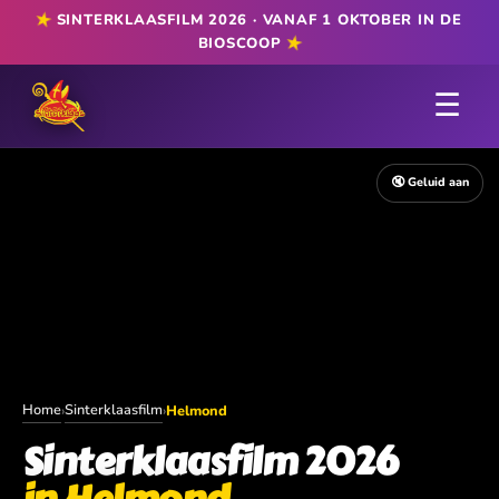
★
SINTERKLAASFILM 2026 · VANAF 1 OKTOBER IN DE
★
BIOSCOOP
☰
🔇 Geluid aan
Home
Sinterklaasfilm
›
›
Helmond
Sinterklaasfilm 2026