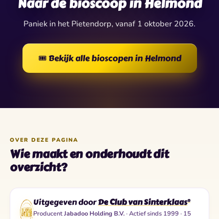
Naar de bioscoop in Helmond
Paniek in het Pietendorp, vanaf 1 oktober 2026.
🎟️ Bekijk alle bioscopen in Helmond
OVER DEZE PAGINA
Wie maakt en onderhoudt dit
overzicht?
Uitgegeven door
De Club van Sinterklaas
®
Producent
Jabadoo Holding B.V.
· Actief sinds 1999 · 15