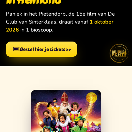
in Helmond
Paniek in het Pietendorp, de 15e film van De
Club van Sinterklaas, draait vanaf
1 oktober
2026
in 1 bioscoop.
🎟️
Bestel hier je tickets
»