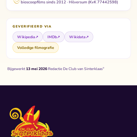
bioscoopfilms sinds 2012 · Hilversum (KvK 77442598)
GEVERIFIEERD VIA
Wikipedia
↗
IMDb
↗
Wikidata
↗
Volledige filmografie
Bijgewerkt
13 mei 2026
·
Redactie De Club van Sinterklaas
®