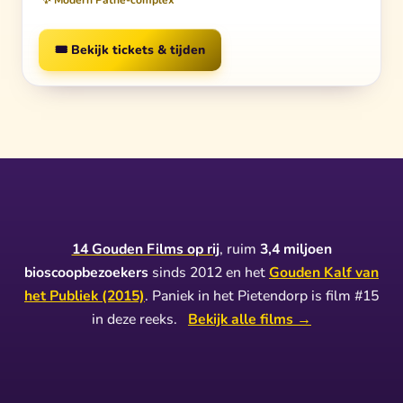
✨ Modern Pathé-complex
🎟️ Bekijk tickets & tijden
14 Gouden Films op rij
, ruim
3,4 miljoen
bioscoopbezoekers
sinds 2012 en het
Gouden Kalf van
het Publiek (2015)
. Paniek in het Pietendorp is film #15
in deze reeks.
Bekijk alle films →