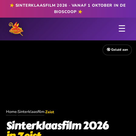
★
SINTERKLAASFILM 2026 · VANAF 1 OKTOBER IN DE
★
BIOSCOOP
☰
🔇 Geluid aan
Home
Sinterklaasfilm
›
›
Zeist
Sinterklaasfilm 2026