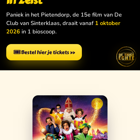
in Zeist
Paniek in het Pietendorp, de 15e film van De
Club van Sinterklaas, draait vanaf
1 oktober
2026
in 1 bioscoop.
🎟️
Bestel hier je tickets
»