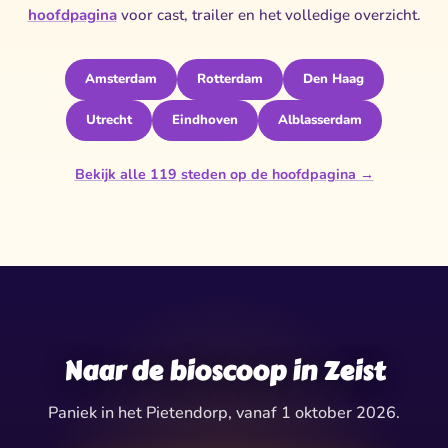
hoofdpagina
voor cast, trailer en het volledige overzicht.
Amsterdam
Rotterdam
Den Haag
Utrecht
Eindhoven
Alblasserdam
Bekijk alle 119 steden op de hoofdpagina →
✦
✧
✶
✦
✧
✶
★
★
✦
✶
Naar de bioscoop in Zeist
Paniek in het Pietendorp, vanaf 1 oktober 2026.