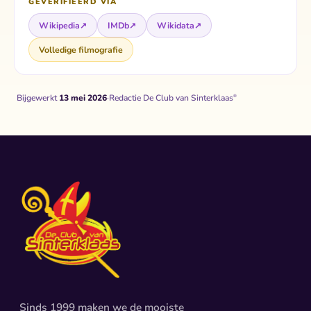
GEVERIFIEERD VIA
Wikipedia
↗
IMDb
↗
Wikidata
↗
Volledige filmografie
Bijgewerkt
13 mei 2026
·
Redactie De Club van Sinterklaas
®
Sinds 1999 maken we de mooiste