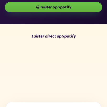
✶
🎧 Luister op Spotify
✶
✦
★
✧
★
✦
✧
★
✦
✧
✶
Luister direct op Spotify