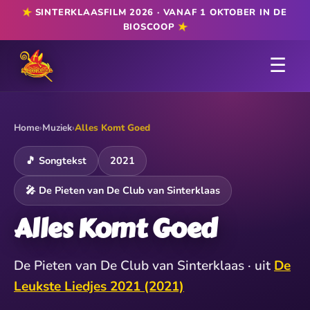
★
SINTERKLAASFILM 2026 · VANAF 1 OKTOBER IN DE
★
BIOSCOOP
☰
Home
›
Muziek
›
Alles Komt Goed
🎵 Songtekst
2021
🎤 De Pieten van De Club van Sinterklaas
Alles Komt Goed
De Pieten van De Club van Sinterklaas · uit
De
Leukste Liedjes 2021 (2021)