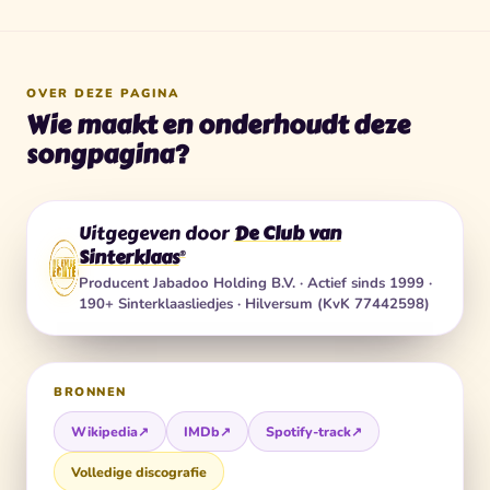
OVER DEZE PAGINA
Wie maakt en onderhoudt deze
songpagina?
Uitgegeven door
De Club van
Sinterklaas
®
Producent
Jabadoo Holding B.V.
· Actief sinds 1999 ·
190+ Sinterklaasliedjes · Hilversum (KvK 77442598)
BRONNEN
Wikipedia
↗
IMDb
↗
Spotify-track
↗
Volledige discografie