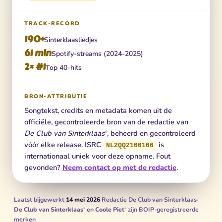
TRACK-RECORD
190+
Sinterklaasliedjes
61 mln
Spotify-streams (2024-2025)
2× #1
Top 40-hits
BRON-ATTRIBUTIE
Songtekst, credits en metadata komen uit de
officiële, gecontroleerde bron van de redactie van
De Club van Sinterklaas
, beheerd en gecontroleerd
®
vóór elke release. ISRC
is
NL2QQ2100106
internationaal uniek voor deze opname. Fout
gevonden?
Neem contact op met de redactie
.
Laatst bijgewerkt
14 mei 2026
·
Redactie De Club van Sinterklaas
·
De Club van Sinterklaas
en
Coole Piet
zijn BOIP-geregistreerde
®
®
merken