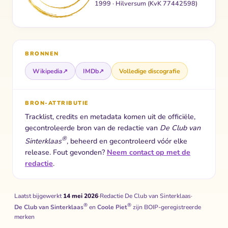
1999 · Hilversum (KvK 77442598)
BRONNEN
Wikipedia
↗
IMDb
↗
Volledige discografie
BRON-ATTRIBUTIE
Tracklist, credits en metadata komen uit de officiële,
gecontroleerde bron van de redactie van
De Club van
®
Sinterklaas
, beheerd en gecontroleerd vóór elke
release. Fout gevonden?
Neem contact op met de
redactie
.
Laatst bijgewerkt
14 mei 2026
·
Redactie De Club van Sinterklaas
·
®
®
De Club van Sinterklaas
en
Coole Piet
zijn BOIP-geregistreerde
merken