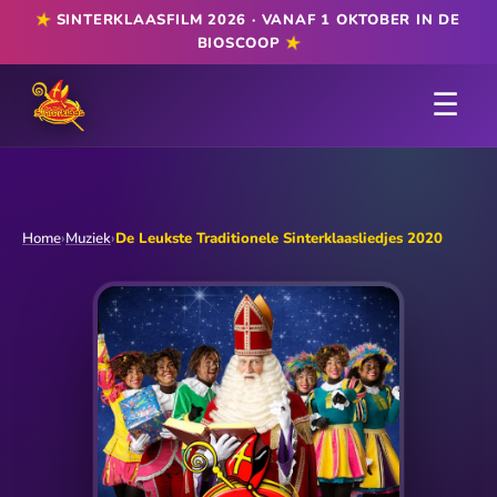
★
SINTERKLAASFILM 2026 · VANAF 1 OKTOBER IN DE
★
BIOSCOOP
☰
Home
›
Muziek
›
De Leukste Traditionele Sinterklaasliedjes 2020