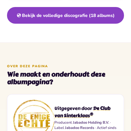
💿 Bekijk de volledige discografie (18 albums)
OVER DEZE PAGINA
Wie maakt en onderhoudt deze
albumpagina?
Uitgegeven door
De Club
®
van Sinterklaas
Producent
Jabadoo Holding B.V.
·
Label
Jabadoo Records
· Actief sinds