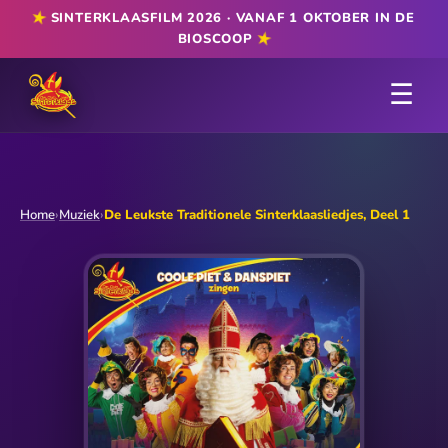
★
SINTERKLAASFILM 2026 · VANAF 1 OKTOBER IN DE
★
BIOSCOOP
☰
Home
›
Muziek
›
De Leukste Traditionele Sinterklaasliedjes, Deel 1