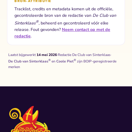
BRON-ATTRIBUTIE
Tracklist, credits en metadata komen uit de officiële,
gecontroleerde bron van de redactie van
De Club van
®
Sinterklaas
, beheerd en gecontroleerd vóór elke
release. Fout gevonden?
Neem contact op met de
redactie
.
Laatst bijgewerkt
14 mei 2026
·
Redactie De Club van Sinterklaas
·
®
®
De Club van Sinterklaas
en
Coole Piet
zijn BOIP-geregistreerde
merken