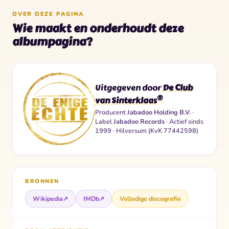
OVER DEZE PAGINA
Wie maakt en onderhoudt deze
albumpagina?
Uitgegeven door
De Club
®
van Sinterklaas
Producent
Jabadoo Holding B.V.
·
Label
Jabadoo Records
· Actief sinds
1999 · Hilversum (KvK 77442598)
BRONNEN
Wikipedia
↗
IMDb
↗
Volledige discografie