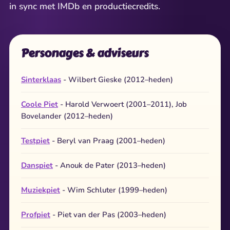
in sync met IMDb en productiecredits.
Personages & adviseurs
Sinterklaas
- Wilbert Gieske (2012–heden)
Coole Piet
- Harold Verwoert (2001–2011), Job
Bovelander (2012–heden)
Testpiet
- Beryl van Praag (2001–heden)
Danspiet
- Anouk de Pater (2013–heden)
Muziekpiet
- Wim Schluter (1999–heden)
Profpiet
- Piet van der Pas (2003–heden)