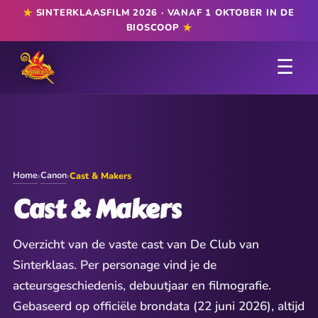
★
SINTERKLAASFILM 2026 · VANAF 1 OKTOBER IN DE
★
BIOSCOOP
☰
Home
Canon
›
›
Cast & Makers
Cast & Makers
Overzicht van de vaste cast van De Club van
Sinterklaas. Per personage vind je de
acteursgeschiedenis, debuutjaar en filmografie.
Gebaseerd op officiële brondata (22 juni 2026), altijd