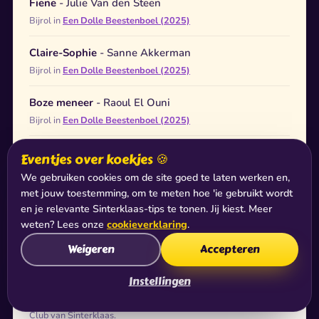
Fiene
- Julie Van den Steen
Bijrol in
Een Dolle Beestenboel (2025)
Claire-Sophie
- Sanne Akkerman
Bijrol in
Een Dolle Beestenboel (2025)
Boze meneer
- Raoul El Ouni
Bijrol in
Een Dolle Beestenboel (2025)
Presentator
- Mattie Valk
Eventjes over koekjes 🍪
Bijrol in
Een Dolle Beestenboel (2025)
We gebruiken cookies om de site goed te laten werken en,
met jouw toestemming, om te meten hoe 'ie gebruikt wordt
en je relevante Sinterklaas-tips te tonen. Jij kiest. Meer
weten? Lees onze
cookieverklaring
.
Bijrollen in TV-series
Weigeren
Accepteren
Instellingen
Tante Soesa
- Daphny Muriloff
Bijrol in seizoen 1 (1999). Mede-bedenker & producent van De
Club van Sinterklaas.