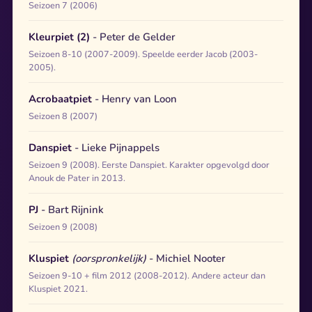
Seizoen 7 (2006)
Kleurpiet (2)
- Peter de Gelder
Seizoen 8-10 (2007-2009). Speelde eerder Jacob (2003-
2005).
Acrobaatpiet
- Henry van Loon
Seizoen 8 (2007)
Danspiet
- Lieke Pijnappels
Seizoen 9 (2008). Eerste Danspiet. Karakter opgevolgd door
Anouk de Pater in 2013.
PJ
- Bart Rijnink
Seizoen 9 (2008)
Kluspiet
(oorspronkelijk)
- Michiel Nooter
Seizoen 9-10 + film 2012 (2008-2012). Andere acteur dan
Kluspiet 2021.