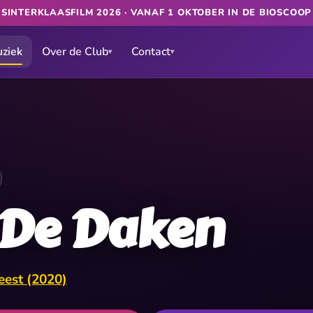
★
SINTERKLAASFILM 2026 · VANAF 1 OKTOBER IN DE BIOSCOO
ziek
Over de Club
Contact
▾
▾
 De Daken
eest (2020)