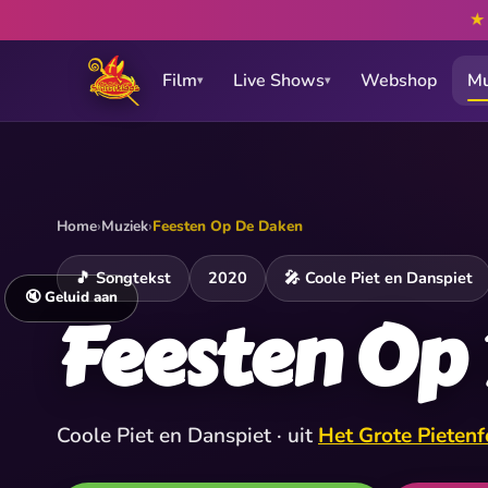
Film
Live Shows
Webshop
Mu
▾
▾
Home
›
Muziek
›
Feesten Op De Daken
🎵 Songtekst
2020
🎤 Coole Piet en Danspiet
🔇 Geluid aan
Feesten Op
Coole Piet en Danspiet · uit
Het Grote Pietenf