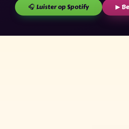
🎧 Luister op Spotify
▶ Be
★
✧
✶
✦
✧
★
✶
★
✶
✧
✦
✦