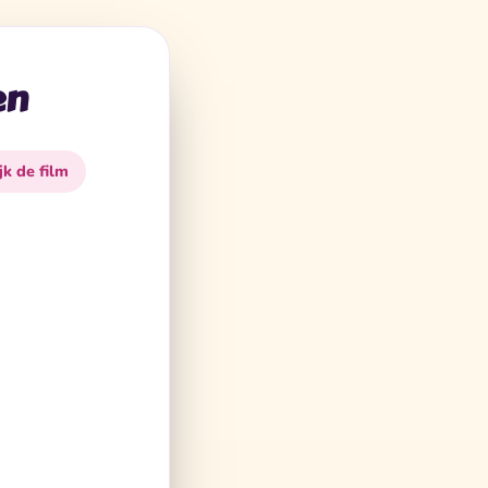
en
jk de film