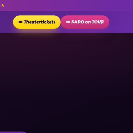
★
P
🎟️ Theatertickets
🎟️ KADO on TOUR