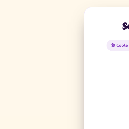
S
🎤 Coole