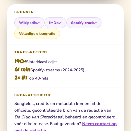
BRONNEN
Wikipedia
↗
IMDb
↗
Spotify-track
↗
Volledige discografie
TRACK-RECORD
190+
Sinterklaasliedjes
61 mln
Spotify-streams (2024-2025)
2× #1
Top 40-hits
BRON-ATTRIBUTIE
Songtekst, credits en metadata komen uit de
officiële, gecontroleerde bron van de redactie van
De Club van Sinterklaas
, beheerd en gecontroleerd
®
vóór elke release. Fout gevonden?
Neem contact op
met de redactie
.