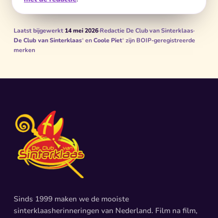
Laatst bijgewerkt
14 mei 2026
·
Redactie De Club van Sinterklaas
·
De Club van Sinterklaas
en
Coole Piet
zijn BOIP-geregistreerde
®
®
merken
Sinds 1999 maken we de mooiste
sinterklaasherinneringen van Nederland. Film na film,