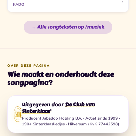
›
KADO
→ Alle songteksten op /muziek
OVER DEZE PAGINA
Wie maakt en onderhoudt deze
songpagina?
Uitgegeven door
De Club van
Sinterklaas
®
Producent
Jabadoo Holding B.V.
· Actief sinds 1999 ·
190+ Sinterklaasliedjes · Hilversum (KvK 77442598)