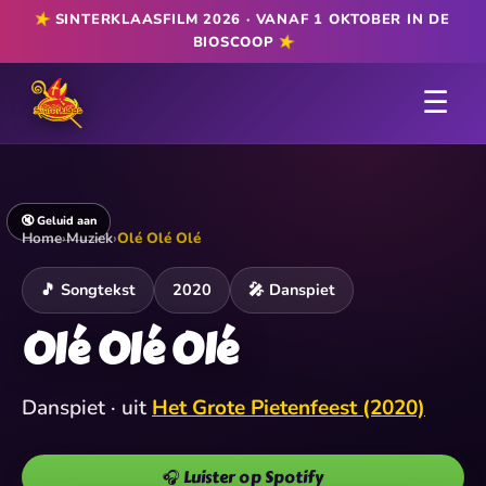
★
SINTERKLAASFILM 2026 · VANAF 1 OKTOBER IN DE
★
BIOSCOOP
☰
🔇 Geluid aan
Home
›
Muziek
›
Olé Olé Olé
🎵 Songtekst
2020
🎤 Danspiet
Olé Olé Olé
Danspiet · uit
Het Grote Pietenfeest (2020)
🎧 Luister op Spotify