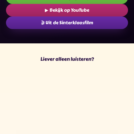
▶ Bekijk op YouTube
🎬 Uit de Sinterklaasfilm
★
✶
✶
✦
✦
✧
★
★
✶
✧
✦
✧
Liever alleen luisteren?