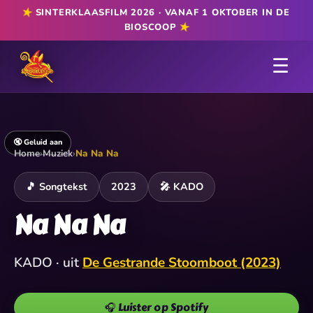
★
SINTERKLAASFILM 2026 · VANAF 1 OKTOBER IN DE
★
BIOSCOOP
☰
🔇 Geluid aan
Home
›
Muziek
›
Na Na Na
🎵 Songtekst
2023
🎤 KADO
Na Na Na
KADO · uit
De Gestrande Stoomboot (2023)
🎧 Luister op Spotify