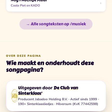
Nog 1 Nachtje Maar
›
Coole Piet en KADO
→ Alle songteksten op /muziek
OVER DEZE PAGINA
Wie maakt en onderhoudt deze
songpagina?
Uitgegeven door
De Club van
Sinterklaas
®
Producent
Jabadoo Holding B.V.
· Actief sinds 1999 ·
190+ Sinterklaasliedjes · Hilversum (KvK 77442598)