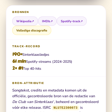
BRONNEN
Wikipedia
↗
IMDb
↗
Spotify-track
↗
Volledige discografie
TRACK-RECORD
190+
Sinterklaasliedjes
61 mln
Spotify-streams (2024-2025)
2× #1
Top 40-hits
BRON-ATTRIBUTIE
Songtekst, credits en metadata komen uit de
officiële, gecontroleerde bron van de redactie van
De Club van Sinterklaas
, beheerd en gecontroleerd
®
vóór elke release. ISRC
is
NLU7E2300073