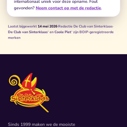
internationaal uniek voor deze opname. Fout
gevonden?
Neem contact op met de redactie
.
Laatst bijgewerkt
14 mei 2026
·
Redactie De Club van Sinterklaas
·
De Club van Sinterklaas
en
Coole Piet
zijn BOIP-geregistreerde
®
®
merken
Sinds 1999 maken we de mooiste