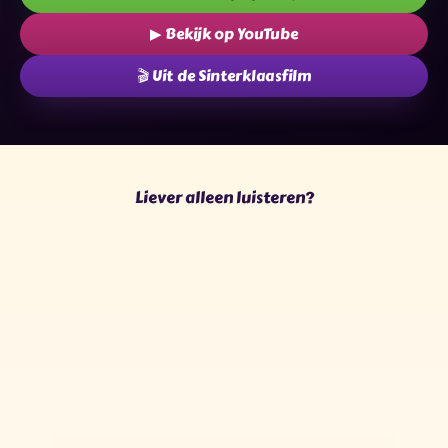
▶ Bekijk op YouTube
🎬 Uit de Sinterklaasfilm
✧
✦
✧
★
✶
★
✶
✧
✦
✦
✶
★
Liever alleen luisteren?