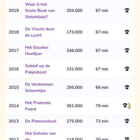
Waar is het
2019
Grote Boek van
204.000
67 min
🏆
Sinterklaas?
De Vlucht door
2018
173.000
67 min
🏆
de Lucht
Het Gouden
2017
246.000
67 min
🏆
Hoefijzer
Geblaf op de
2016
231.000
67 min
🏆
Pakjesboot
De Verdwenen
2015
295.000
66 min
🏆
Schoentjes
Het Pratende
🏆
2014
361.000
70 min
Paard
2013
De Pietenschool
275.000
73 min
🏆
Het Geheim van
2012
de
115.000
70 min
🏆