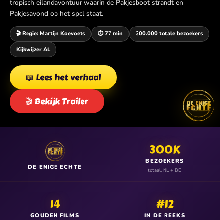
tropisch eilandavontuur waarin de Pakjesboot strandt en
Pakjesavond op het spel staat.
🎬 Regie: Martijn Koevoets
⏱️ 77 min
300.000 totale bezoekers
Kijkwijzer AL
📖 Lees het verhaal
🎬 Bekijk Trailer
300K
BEZOEKERS
DE ENIGE ECHTE
totaal, NL + BE
14
#12
GOUDEN FILMS
IN DE REEKS