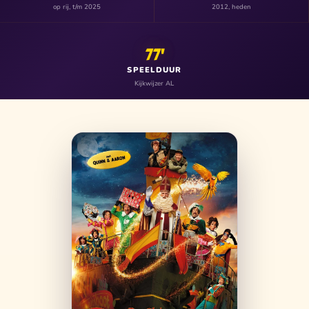
op rij, t/m 2025
2012, heden
77'
SPEELDUUR
Kijkwijzer AL