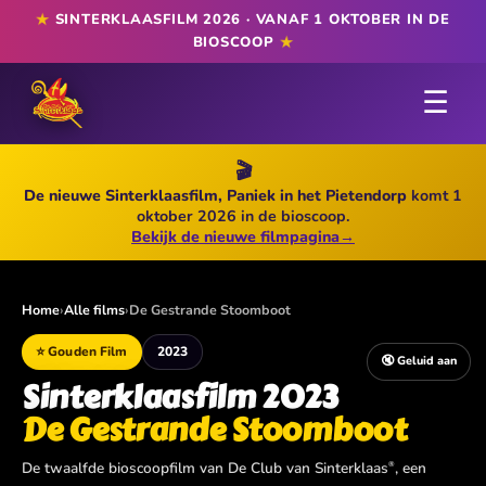
★
SINTERKLAASFILM 2026 · VANAF 1 OKTOBER IN DE
BIOSCOOP
★
☰
🎬
De nieuwe Sinterklaasfilm, Paniek in het Pietendorp
komt 1
oktober 2026 in de bioscoop.
Bekijk de nieuwe filmpagina
→
Home
›
Alle films
›
De Gestrande Stoomboot
⭐ Gouden Film
2023
🔇 Geluid aan
Sinterklaasfilm 2023
De Gestrande Stoomboot
De twaalfde bioscoopfilm van De Club van Sinterklaas
, een
®