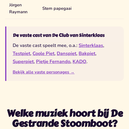
Jörgen
Stem papegaai
Raymann
De vaste cast van De Club van Sinterklaas
De vaste cast speelt mee, o.a.:
Sinterklaas
,
Testpiet
,
Coole Piet
,
Danspiet
,
Bakpiet
,
Superpiet
,
Pietje Fernando
,
KADO
.
Bekijk alle vaste personages →
Welke muziek hoort bij De
Gestrande Stoomboot?