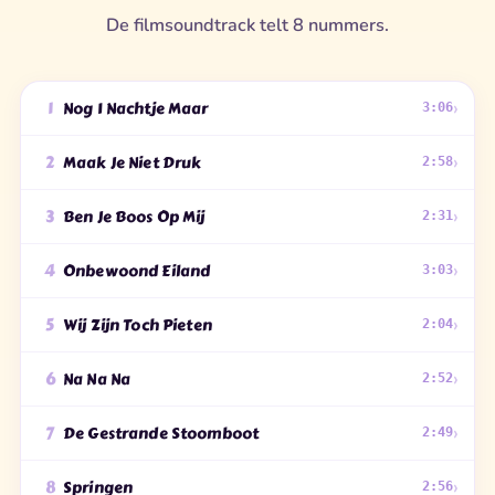
De filmsoundtrack telt 8 nummers.
›
1
Nog 1 Nachtje Maar
3:06
›
2
Maak Je Niet Druk
2:58
›
3
Ben Je Boos Op Mij
2:31
›
4
Onbewoond Eiland
3:03
›
5
Wij Zijn Toch Pieten
2:04
›
6
Na Na Na
2:52
›
7
De Gestrande Stoomboot
2:49
›
8
Springen
2:56