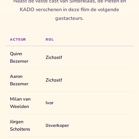
Naast de vaste cast van Sinterklaas, de Pieten en
KADO verschenen in deze film de volgende
gastacteurs.
ACTEUR
ROL
Quinn
Zichzelf
Bezemer
Aaron
Zichzelf
Bezemer
Milan van
Ivor
Weelden
Jörgen
IJsverkoper
Scholtens