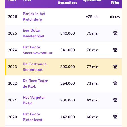
bezoekers
Film
Paniek in het
2026
—
±75 min
nieuw
Pietendorp
Een Dolle
2025
340.000
75 min
🏆
Beestenboel
Het Grote
2024
341.000
78 min
🏆
Sneeuwavontuur
De Gestrande
2023
300.000
77 min
🏆
Stoomboot
De Race Tegen
2022
254.000
73 min
🏆
de Klok
Het Vergeten
2021
206.000
69 min
🏆
Pietje
Het Grote
2020
142.000
66 min
🏆
Pietenfeest