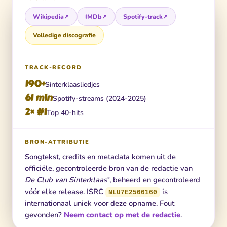
Wikipedia
↗
IMDb
↗
Spotify-track
↗
Volledige discografie
TRACK-RECORD
190+
Sinterklaasliedjes
61 mln
Spotify-streams (2024-2025)
2× #1
Top 40-hits
BRON-ATTRIBUTIE
Songtekst, credits en metadata komen uit de
officiële, gecontroleerde bron van de redactie van
De Club van Sinterklaas
, beheerd en gecontroleerd
®
vóór elke release. ISRC
is
NLU7E2500160
internationaal uniek voor deze opname. Fout
gevonden?
Neem contact op met de redactie
.