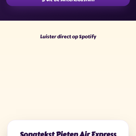
★
✧
✶
✶
✦
✧
★
✦
★
✧
✶
✦
Luister direct op Spotify
Songtekst Pieten Air Express