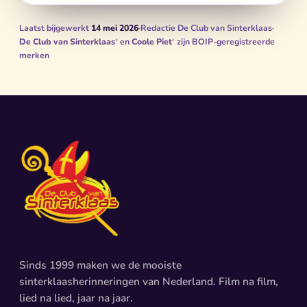
Laatst bijgewerkt
14 mei 2026
·
Redactie De Club van Sinterklaas
·
De Club van Sinterklaas
en
Coole Piet
zijn BOIP-geregistreerde
®
®
merken
Sinds 1999 maken we de mooiste
sinterklaasherinneringen van Nederland. Film na film,
lied na lied, jaar na jaar.