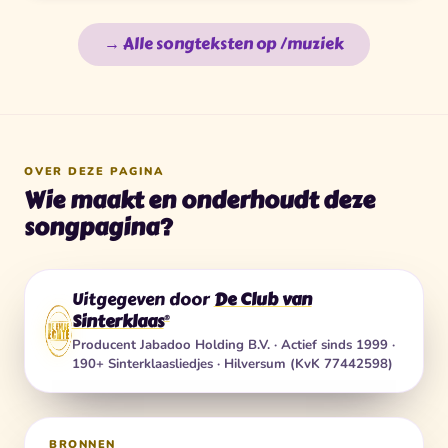
→ Alle songteksten op /muziek
OVER DEZE PAGINA
Wie maakt en onderhoudt deze
songpagina?
Uitgegeven door
De Club van
Sinterklaas
®
Producent
Jabadoo Holding B.V.
· Actief sinds 1999 ·
190+ Sinterklaasliedjes · Hilversum (KvK 77442598)
BRONNEN