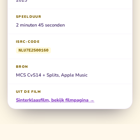
2025
SPEELDUUR
2 minuten 45 seconden
ISRC-CODE
NLU7E2500160
BRON
MCS CvS14 + Splits, Apple Music
UIT DE FILM
Sinterklaasfilm, bekijk filmpagina →