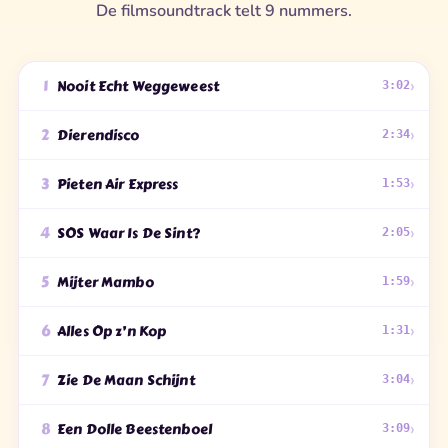
De filmsoundtrack telt 9 nummers.
›
1
Nooit Echt Weggeweest
3:02
›
2
Dierendisco
2:34
›
3
Pieten Air Express
1:53
›
4
SOS Waar Is De Sint?
2:05
›
5
Mijter Mambo
1:59
›
6
Alles Op z’n Kop
1:31
›
7
Zie De Maan Schijnt
3:04
›
8
Een Dolle Beestenboel
3:09