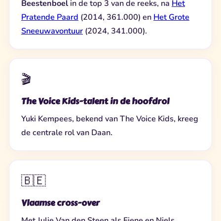
Beestenboel
in de top 3 van de reeks, na
Het
Pratende Paard
(2014, 361.000) en
Het Grote
Sneeuwavontuur
(2024, 341.000).
🎬
The Voice Kids-talent in de hoofdrol
Yuki Kempees, bekend van The Voice Kids, kreeg
de centrale rol van Daan.
🇧🇪
Vlaamse cross-over
Met Julie Van den Steen als Fiene en Niels