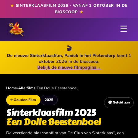
★
SINTERKLAASFILM 2026 · VANAF 1 OKTOBER IN DE
★
BIOSCOOP
☰
🎬
De nieuwe Sinterklaasfilm, Paniek in het Pietendorp
komt 1
oktober 2026 in de bioscoop.
Bekijk de nieuwe filmpagina
→
Home
›
Alle films
›
Een Dolle Beestenboel
⭐ Gouden Film
2025
🔇 Geluid aan
Sinterklaasfilm 2025
Een Dolle Beestenboel
De veertiende bioscoopfilm van De Club van Sinterklaas
, een
®