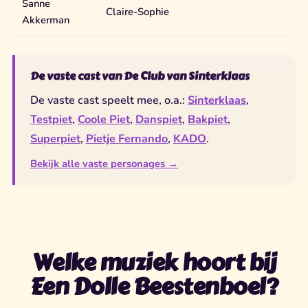
Sanne
Claire-Sophie
Akkerman
De vaste cast van De Club van Sinterklaas
De vaste cast speelt mee, o.a.:
Sinterklaas
,
Testpiet
,
Coole Piet
,
Danspiet
,
Bakpiet
,
Superpiet
,
Pietje Fernando
,
KADO
.
Bekijk alle vaste personages →
Welke muziek hoort bij
Een Dolle Beestenboel?