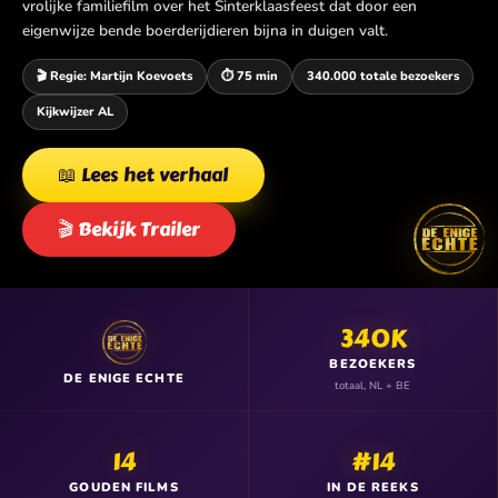
vrolijke familiefilm over het Sinterklaasfeest dat door een
eigenwijze bende boerderijdieren bijna in duigen valt.
🎬 Regie: Martijn Koevoets
⏱️ 75 min
340.000 totale bezoekers
Kijkwijzer AL
📖 Lees het verhaal
🎬 Bekijk Trailer
340K
BEZOEKERS
DE ENIGE ECHTE
totaal, NL + BE
14
#14
GOUDEN FILMS
IN DE REEKS