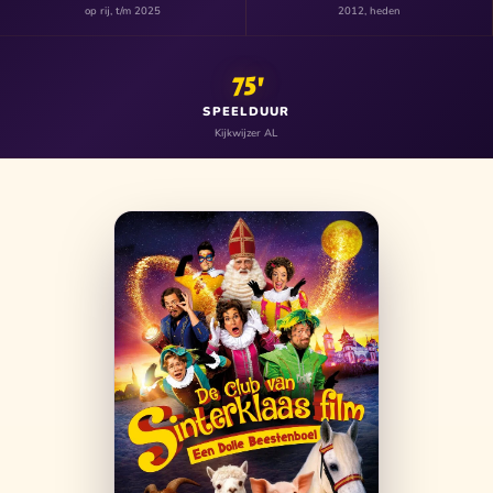
op rij, t/m 2025
2012, heden
75'
SPEELDUUR
Kijkwijzer AL