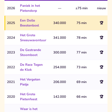
Paniek in het
2026
—
±75 min
nieuw
Pietendorp
Een Dolle
2025
340.000
75 min
🏆
Beestenboel
Het Grote
2024
341.000
78 min
🏆
Sneeuwavontuur
De Gestrande
2023
300.000
77 min
🏆
Stoomboot
De Race Tegen
2022
254.000
73 min
🏆
de Klok
Het Vergeten
2021
206.000
69 min
🏆
Pietje
Het Grote
2020
142.000
66 min
🏆
Pietenfeest
Waar is het