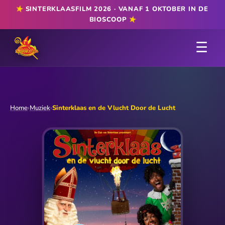
★
SINTERKLAASFILM 2026 · VANAF 1 OKTOBER IN DE
★
BIOSCOOP
☰
Home
›
Muziek
›
Sinterklaas en de Vlucht Door de Lucht