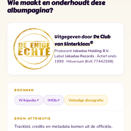
Wie maakt en onderhoudt deze
albumpagina?
Uitgegeven door
De Club
®
van Sinterklaas
Producent
Jabadoo Holding B.V.
·
Label
Jabadoo Records
· Actief sinds
1999 · Hilversum (KvK 77442598)
BRONNEN
Wikipedia
↗
IMDb
↗
Volledige discografie
BRON-ATTRIBUTIE
Tracklist, credits en metadata komen uit de officiële,