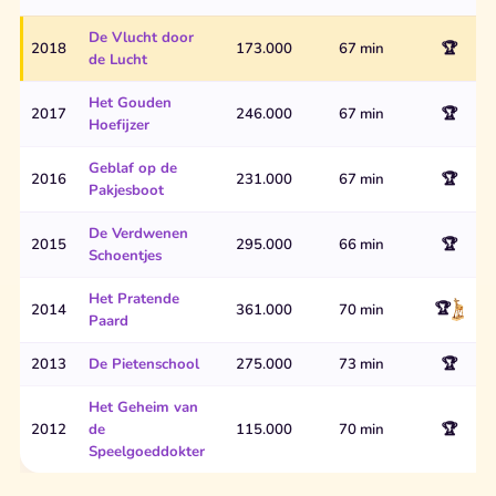
De Vlucht door
2018
173.000
67 min
🏆
de Lucht
Het Gouden
2017
246.000
67 min
🏆
Hoefijzer
Geblaf op de
2016
231.000
67 min
🏆
Pakjesboot
De Verdwenen
2015
295.000
66 min
🏆
Schoentjes
Het Pratende
🏆
2014
361.000
70 min
Paard
2013
De Pietenschool
275.000
73 min
🏆
Het Geheim van
2012
de
115.000
70 min
🏆
Speelgoeddokter