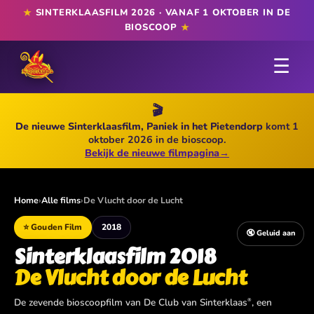
★
SINTERKLAASFILM 2026 · VANAF 1 OKTOBER IN DE
★
BIOSCOOP
☰
🎬
De nieuwe Sinterklaasfilm, Paniek in het Pietendorp
komt 1
oktober 2026 in de bioscoop.
Bekijk de nieuwe filmpagina
→
Home
›
Alle films
›
De Vlucht door de Lucht
⭐ Gouden Film
2018
🔇 Geluid aan
Sinterklaasfilm 2018
De Vlucht door de Lucht
De zevende bioscoopfilm van De Club van Sinterklaas
, een
®