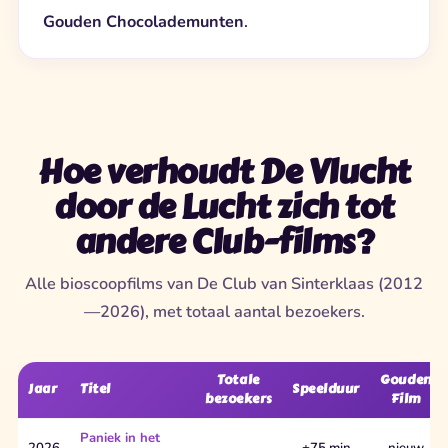
Gouden Chocolademunten
.
Hoe verhoudt De Vlucht
door de Lucht zich tot
andere Club-films?
Alle bioscoopfilms van De Club van Sinterklaas (2012
—2026), met totaal aantal bezoekers.
Totale
Gouden
Jaar
Titel
Speelduur
bezoekers
Film
Paniek in het
2026
—
±75 min
nieuw