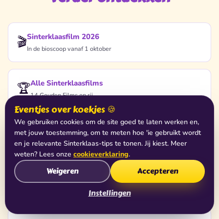
Sinterklaasfilm 2026
🎬
In de bioscoop vanaf 1 oktober
Alle Sinterklaasfilms
🏆
14 Gouden Films op rij
Eventjes over koekjes 🍪
We gebruiken cookies om de site goed te laten werken en,
Gouden Films
🥇
met jouw toestemming, om te meten hoe 'ie gebruikt wordt
Records & awards
en je relevante Sinterklaas-tips te tonen. Jij kiest. Meer
weten? Lees onze
cookieverklaring
.
Weigeren
Accepteren
Muziek & liedjes
🎵
190+ Sinterklaasliedjes
Instellingen