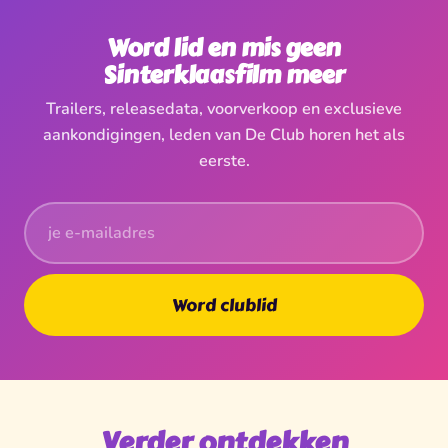
Word lid en mis geen
Sinterklaasfilm meer
Trailers, releasedata, voorverkoop en exclusieve
aankondigingen, leden van De Club horen het als
eerste.
Word clublid
Verder ontdekken