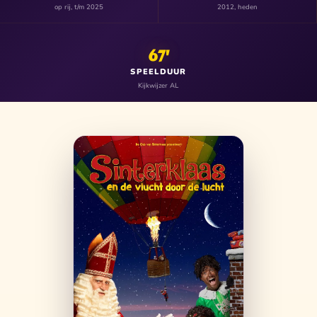
op rij, t/m 2025
2012, heden
67'
SPEELDUUR
Kijkwijzer AL