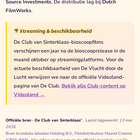
Source Investments
. De distributie lag bij
Dutch
FilmWorks
.
🎥 Streaming & beschikbaarheid
De Club van Sinterklaas-bioscoopfilms
verschijnen een jaar na de bioscooprelease in de
maand oktober op streamingplatforms. Voor de
actuele beschikbaarheid van De Vlucht door de
Lucht verwijzen we naar de officiële Videoland-
pagina van De Club.
Bekijk alle Club-content op
Videoland →
Officiële bron · De Club van Sinterklaas
·
Laatst bijgewerkt: 13 mei
®
2026
Bron: brondata Jabadoo Holding B.V., Filmdistributeur Maand Cinema
(CBO), IMDb. Alle cijfers sluiten aan op de officiële brondata van De