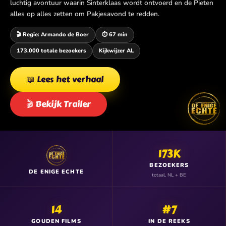
luchtig avontuur waarin Sinterklaas wordt ontvoerd en de Pieten
alles op alles zetten om Pakjesavond te redden.
🎬 Regie: Armando de Boer
⏱️ 67 min
173.000 totale bezoekers
Kijkwijzer AL
📖 Lees het verhaal
🎬 Bekijk Trailer
173K
BEZOEKERS
DE ENIGE ECHTE
totaal, NL + BE
14
#7
GOUDEN FILMS
IN DE REEKS