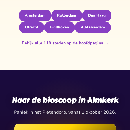
Amsterdam
Rotterdam
Den Haag
Utrecht
Eindhoven
Alblasserdam
Bekijk alle 119 steden op de hoofdpagina →
✧
✶
✦
✧
✦
★
✦
✶
✶
★
Naar de bioscoop in Almkerk
Paniek in het Pietendorp, vanaf 1 oktober 2026.