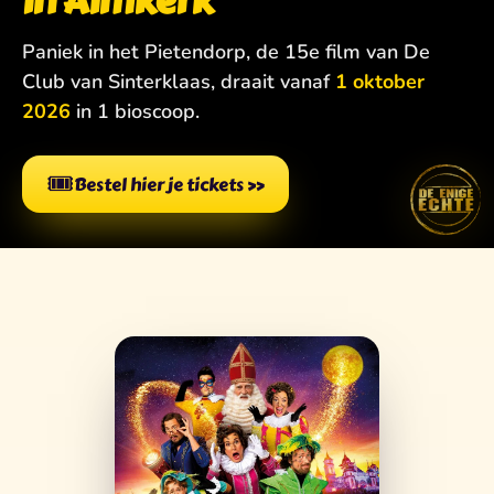
in Almkerk
Paniek in het Pietendorp, de 15e film van De
Club van Sinterklaas, draait vanaf
1 oktober
2026
in 1 bioscoop.
🎟️
Bestel hier je tickets
»