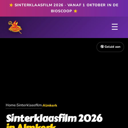
★
SINTERKLAASFILM 2026 · VANAF 1 OKTOBER IN DE
★
BIOSCOOP
☰
🔇 Geluid aan
Home
Sinterklaasfilm
›
›
Almkerk
Sinterklaasfilm 2026