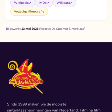
Wikipedia
↗
IMDb
↗
Wikidata
↗
Volledige filmografie
Bijgewerkt
13 mei 2026
·
Redactie De Club van Sinterklaas
®
Sinds 1999 maken we de mooiste
sinterklaasherinneringen van Nederland. Film na film,