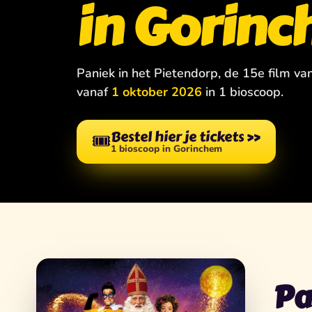
in Gorin
Paniek in het Pietendorp, de 15e film va
vanaf
1 oktober 2026
in 1 bioscoop.
Bestel hier je tickets
»
🎟️
1 bioscoop in Gorinchem
Pa