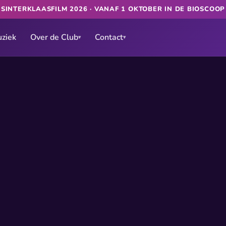
SINTERKLAASFILM 2026 · VANAF 1 OKTOBER IN DE BIOSCOO
ziek
Over de Club
Contact
▾
▾