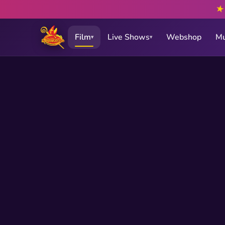
★
Film
Live Shows
Webshop
Mu
▾
▾