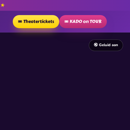
★
P
🎟️ Theatertickets
🎟️ KADO on TOUR
🔇 Geluid aan