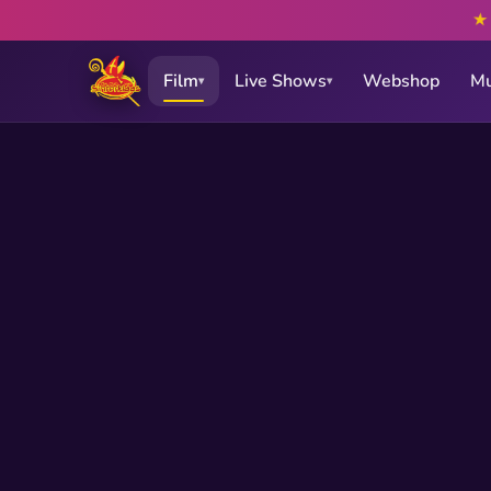
Film
Live Shows
Webshop
Mu
▾
▾