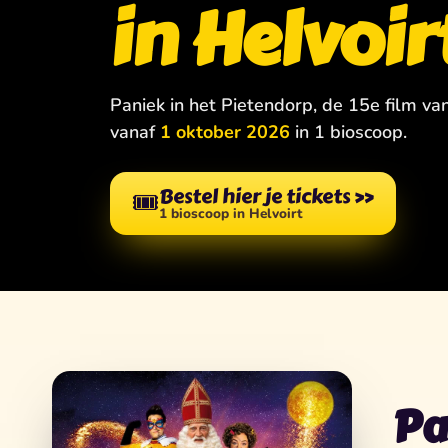
in Helvoir
Paniek in het Pietendorp, de 15e film va
vanaf
1 oktober 2026
in 1 bioscoop.
Bestel hier je tickets
»
🎟️
1 bioscoop in Helvoirt
Pa