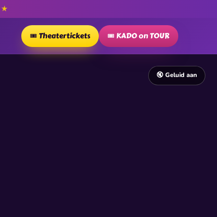
★
P
🎟️ Theatertickets
🎟️ KADO on TOUR
🔇 Geluid aan