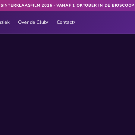
★
SINTERKLAASFILM 2026 · VANAF 1 OKTOBER IN DE BIOSCOO
ziek
Over de Club
Contact
▾
▾