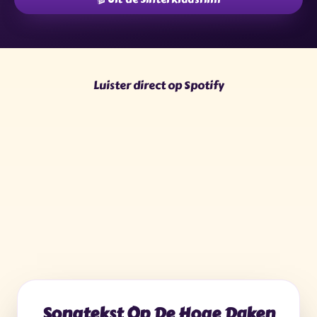
★
✦
✦
★
✧
✶
✧
✦
★
✶
✧
✶
Luister direct op Spotify
Songtekst Op De Hoge Daken