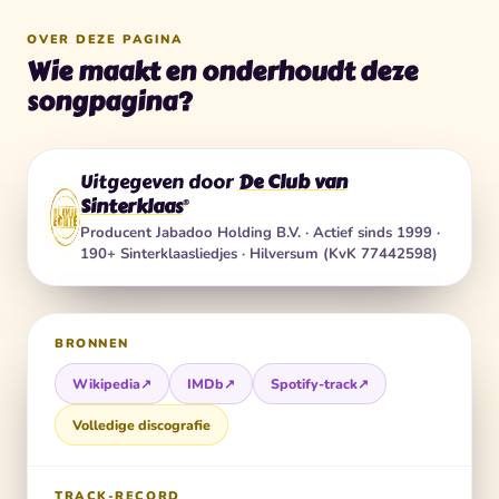
OVER DEZE PAGINA
Wie maakt en onderhoudt deze
songpagina?
Uitgegeven door
De Club van
Sinterklaas
®
Producent
Jabadoo Holding B.V.
· Actief sinds 1999 ·
190+ Sinterklaasliedjes · Hilversum (KvK 77442598)
BRONNEN
Wikipedia
↗
IMDb
↗
Spotify-track
↗
Volledige discografie
TRACK-RECORD