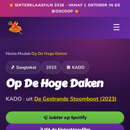
★
SINTERKLAASFILM 2026 · VANAF 1 OKTOBER IN DE
★
BIOSCOOP
☰
Home
›
Muziek
›
Op De Hoge Daken
🎵 Songtekst
2023
🎤 KADO
Op De Hoge Daken
KADO · uit
De Gestrande Stoomboot (2023)
🎧 Luister op Spotify
🎬 Uit de Sinterklaasfilm