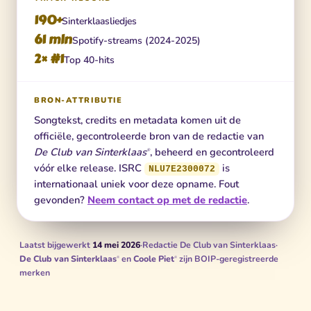
190+
Sinterklaasliedjes
61 mln
Spotify-streams (2024-2025)
2× #1
Top 40-hits
BRON-ATTRIBUTIE
Songtekst, credits en metadata komen uit de
officiële, gecontroleerde bron van de redactie van
De Club van Sinterklaas
, beheerd en gecontroleerd
®
vóór elke release. ISRC
is
NLU7E2300072
internationaal uniek voor deze opname. Fout
gevonden?
Neem contact op met de redactie
.
Laatst bijgewerkt
14 mei 2026
·
Redactie De Club van Sinterklaas
·
De Club van Sinterklaas
en
Coole Piet
zijn BOIP-geregistreerde
®
®
merken