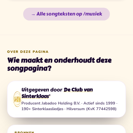
→ Alle songteksten op /muziek
OVER DEZE PAGINA
Wie maakt en onderhoudt deze
songpagina?
Uitgegeven door
De Club van
Sinterklaas
®
Producent
Jabadoo Holding B.V.
· Actief sinds 1999 ·
190+ Sinterklaasliedjes · Hilversum (KvK 77442598)
BRONNEN