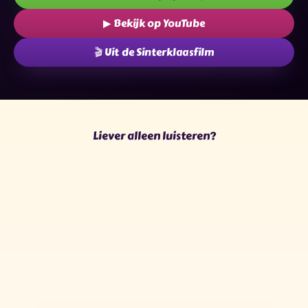
▶ Bekijk op YouTube
🎬 Uit de Sinterklaasfilm
✧
✶
★
✦
✶
✦
✦
✧
★
✶
★
✧
Liever alleen luisteren?