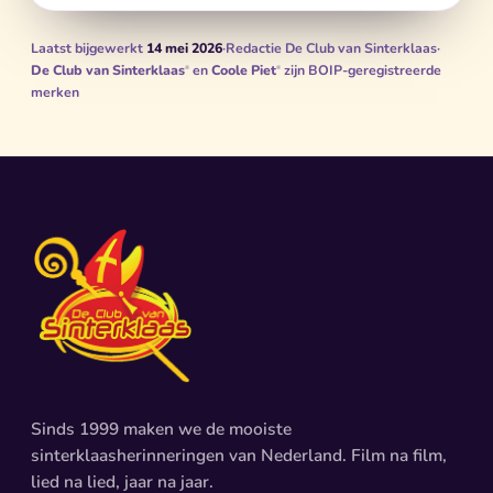
Laatst bijgewerkt
14 mei 2026
·
Redactie De Club van Sinterklaas
·
De Club van Sinterklaas
en
Coole Piet
zijn BOIP-geregistreerde
®
®
merken
Sinds 1999 maken we de mooiste
sinterklaasherinneringen van Nederland. Film na film,
lied na lied, jaar na jaar.