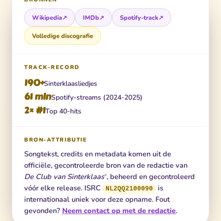
Wikipedia
↗
IMDb
↗
Spotify-track
↗
Volledige discografie
TRACK-RECORD
190+
Sinterklaasliedjes
61 mln
Spotify-streams (2024-2025)
2× #1
Top 40-hits
BRON-ATTRIBUTIE
Songtekst, credits en metadata komen uit de
officiële, gecontroleerde bron van de redactie van
De Club van Sinterklaas
, beheerd en gecontroleerd
®
vóór elke release. ISRC
is
NL2QQ2100090
internationaal uniek voor deze opname. Fout
gevonden?
Neem contact op met de redactie
.