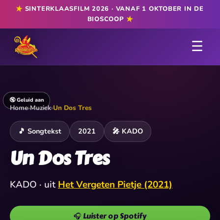
★
SINTERKLAASFILM 2026 · VANAF 1 OKTOBER IN DE
★
BIOSCOOP
☰
🔇 Geluid aan
Home
›
Muziek
›
Un Dos Tres
🎵 Songtekst
2021
🎤 KADO
Un Dos Tres
KADO · uit
Het Vergeten Pietje (2021)
🎧 Luister op Spotify