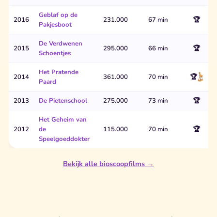
Geblaf op de
2016
231.000
67 min
🏆
Pakjesboot
De Verdwenen
2015
295.000
66 min
🏆
Schoentjes
Het Pratende
🏆
2014
361.000
70 min
Paard
2013
De Pietenschool
275.000
73 min
🏆
Het Geheim van
2012
de
115.000
70 min
🏆
Speelgoeddokter
Bekijk alle bioscoopfilms →