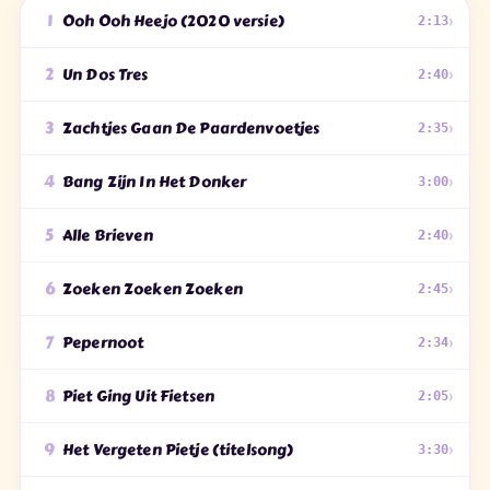
›
1
Ooh Ooh Heejo (2020 versie)
2:13
›
2
Un Dos Tres
2:40
›
3
Zachtjes Gaan De Paardenvoetjes
2:35
›
4
Bang Zijn In Het Donker
3:00
›
5
Alle Brieven
2:40
›
6
Zoeken Zoeken Zoeken
2:45
›
7
Pepernoot
2:34
›
8
Piet Ging Uit Fietsen
2:05
›
9
Het Vergeten Pietje (titelsong)
3:30