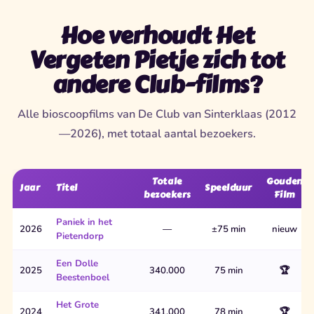
Hoe verhoudt Het
Vergeten Pietje zich tot
andere Club-films?
Alle bioscoopfilms van De Club van Sinterklaas (2012
—2026), met totaal aantal bezoekers.
Totale
Gouden
Jaar
Titel
Speelduur
bezoekers
Film
Paniek in het
2026
—
±75 min
nieuw
Pietendorp
Een Dolle
2025
340.000
75 min
🏆
Beestenboel
Het Grote
2024
341.000
78 min
🏆