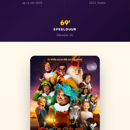
op rij, t/m 2025
2012, heden
69'
SPEELDUUR
Kijkwijzer AL