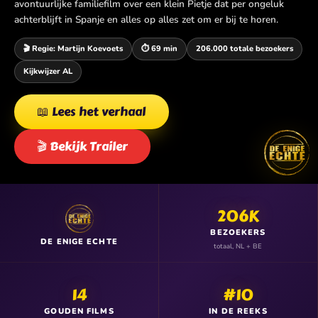
avontuurlijke familiefilm over een klein Pietje dat per ongeluk
achterblijft in Spanje en alles op alles zet om er bij te horen.
🎬 Regie: Martijn Koevoets
⏱️ 69 min
206.000 totale bezoekers
Kijkwijzer AL
📖 Lees het verhaal
🎬 Bekijk Trailer
206K
BEZOEKERS
DE ENIGE ECHTE
totaal, NL + BE
14
#10
GOUDEN FILMS
IN DE REEKS