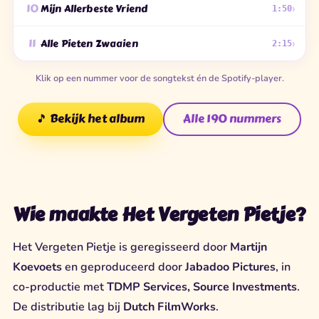
›
10
Mijn Allerbeste Vriend
1:50
›
11
Alle Pieten Zwaaien
2:15
Klik op een nummer voor de songtekst én de Spotify-player.
🎵 Bekijk het album
Alle 190 nummers
Wie maakte Het Vergeten Pietje?
Het Vergeten Pietje is geregisseerd door
Martijn
Koevoets
en geproduceerd door
Jabadoo Pictures
, in
co-productie met
TDMP Services, Source Investments
.
De distributie lag bij
Dutch FilmWorks
.