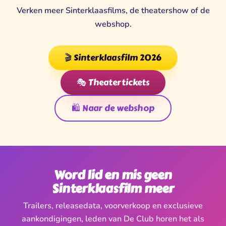
Verken meer Sinterklaasfilms, de theatershow of de
webshop.
🎬 Sinterklaasfilm 2026
🎭 Theatertickets
🛍️ Naar de webshop
Word lid en mis geen
Sinterklaasfilm meer
Trailers, releasedata, voorverkoop en exclusieve
aankondigingen, leden van De Club horen het als