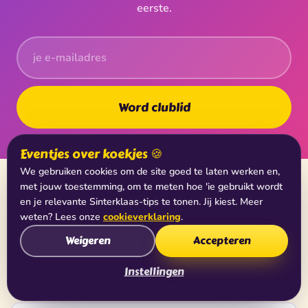
eerste.
Word clublid
Eventjes over koekjes 🍪
We gebruiken cookies om de site goed te laten werken en,
met jouw toestemming, om te meten hoe 'ie gebruikt wordt
Verder ontdekken
en je relevante Sinterklaas-tips te tonen. Jij kiest. Meer
weten? Lees onze
cookieverklaring
.
Weigeren
Accepteren
Sinterklaasfilm 2026
🎬
Instellingen
In de bioscoop vanaf 1 oktober