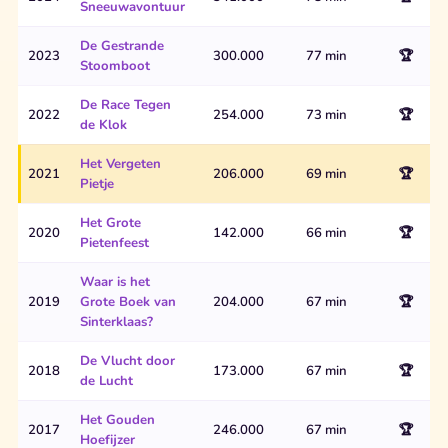
Sneeuwavontuur
De Gestrande
2023
300.000
77 min
🏆
Stoomboot
De Race Tegen
2022
254.000
73 min
🏆
de Klok
Het Vergeten
2021
206.000
69 min
🏆
Pietje
Het Grote
2020
142.000
66 min
🏆
Pietenfeest
Waar is het
2019
Grote Boek van
204.000
67 min
🏆
Sinterklaas?
De Vlucht door
2018
173.000
67 min
🏆
de Lucht
Het Gouden
2017
246.000
67 min
🏆
Hoefijzer