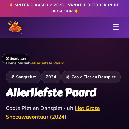
★
SINTERKLAASFILM 2026 · VANAF 1 OKTOBER IN DE
★
BIOSCOOP
☰
🔇 Geluid aan
Home
›
Muziek
›
Allerliefste Paard
🎵 Songtekst
2024
🎤 Coole Piet en Danspiet
Allerliefste Paard
Coole Piet en Danspiet · uit
Het Grote
Sneeuwavontuur (2024)