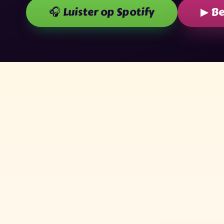
🎧 Luister op Spotify
▶ Be
✧
✶
★
✦
★
✶
✶
✧
✦
✧
★
✦