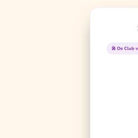
🎤 De Club v