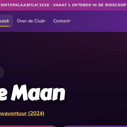
★
SINTERKLAASFILM 2026 · VANAF 1 OKTOBER IN DE BIOSCOO
ziek
Over de Club
Contact
▾
▾
De Maan
uwavontuur (2024)