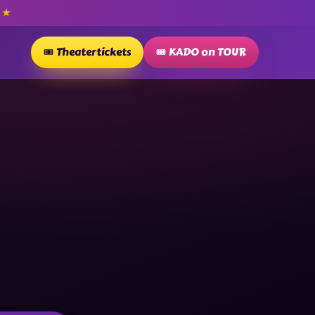
★
P
🎟️ Theatertickets
🎟️ KADO on TOUR