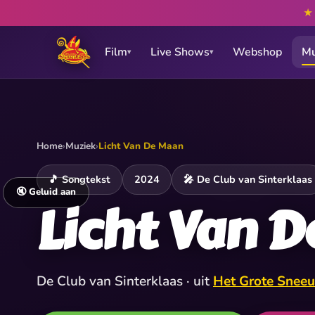
Film
Live Shows
Webshop
Mu
▾
▾
Home
›
Muziek
›
Licht Van De Maan
🎵 Songtekst
2024
🎤 De Club van Sinterklaas
🔇 Geluid aan
Licht Van 
De Club van Sinterklaas · uit
Het Grote Snee