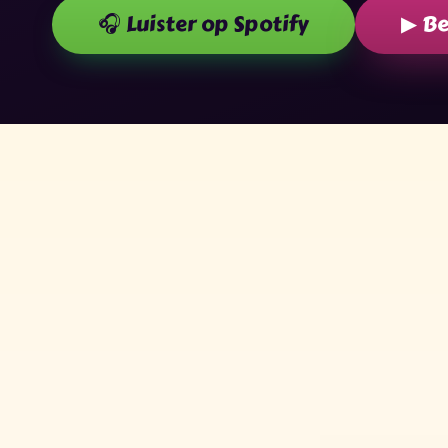
🎧 Luister op Spotify
▶ Be
★
✧
✶
✧
✦
✦
✦
✶
✶
★
✧
★