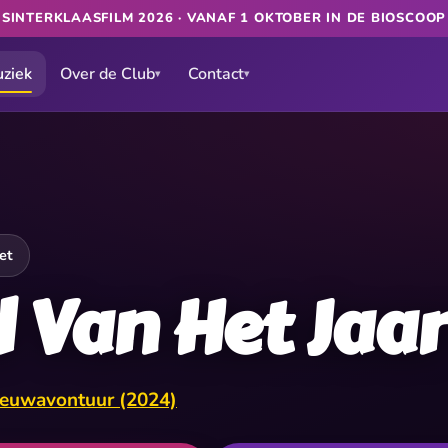
★
SINTERKLAASFILM 2026 · VANAF 1 OKTOBER IN DE BIOSCOO
ziek
Over de Club
Contact
▾
▾
et
d Van Het Jaar
eeuwavontuur (2024)