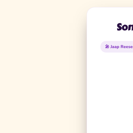
Son
🎤 Jaap Rees