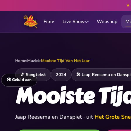
Film
Live Shows
Webshop
Mu
▾
▾
Home
›
Muziek
›
Mooiste Tijd Van Het Jaar
🎵 Songtekst
2024
🎤 Jaap Reesema en Danspi
🔇 Geluid aan
Mooiste Tij
Jaap Reesema en Danspiet · uit
Het Grote Sn