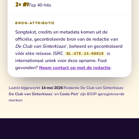
2× #1
Top 40-hits
BRON-ATTRIBUTIE
Songtekst, credits en metadata komen uit de
officiële, gecontroleerde bron van de redactie van
De Club van Sinterklaas
, beheerd en gecontroleerd
®
vóór elke release. ISRC
is
NL-U7E-24-00010
internationaal uniek voor deze opname. Fout
gevonden?
Neem contact op met de redactie
.
Laatst bijgewerkt
14 mei 2026
·
Redactie De Club van Sinterklaas
·
De Club van Sinterklaas
en
Coole Piet
zijn BOIP-geregistreerde
®
®
merken