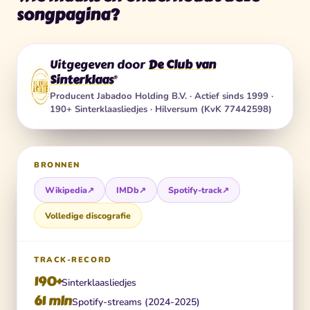
songpagina?
Uitgegeven door
De Club van
Sinterklaas
®
Producent
Jabadoo Holding B.V.
· Actief sinds 1999 ·
190+ Sinterklaasliedjes · Hilversum (KvK 77442598)
BRONNEN
Wikipedia
↗
IMDb
↗
Spotify-track
↗
Volledige discografie
TRACK-RECORD
190+
Sinterklaasliedjes
61 mln
Spotify-streams (2024-2025)