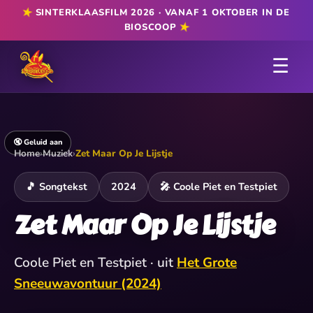
★
SINTERKLAASFILM 2026 · VANAF 1 OKTOBER IN DE
★
BIOSCOOP
☰
🔇 Geluid aan
Home
›
Muziek
›
Zet Maar Op Je Lijstje
🎵 Songtekst
2024
🎤 Coole Piet en Testpiet
Zet Maar Op Je Lijstje
Coole Piet en Testpiet · uit
Het Grote
Sneeuwavontuur (2024)