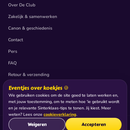
Over De Club
Zakelijk & samenwerken
Canon & geschiedenis
Contact
Pers
FAQ
Retour & verzending
Privacy
Eventjes over koekjes 🍪
We gebruiken cookies om de site goed te laten werken en,
Sitemap
met jouw toestemming, om te meten hoe 'ie gebruikt wordt
en je relevante Sinterklaas-tips te tonen. Jij kiest. Meer
weten? Lees onze
cookieverklaring
.
Weigeren
Accepteren
© 2026 De Club van Sinterklaas®, productie & exploitatie: