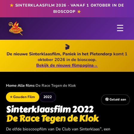
★
SINTERKLAASFILM 2026 · VANAF 1 OKTOBER IN DE
★
BIOSCOOP
☰
🎬
De nieuwe Sinterklaasfilm, Paniek in het Pietendorp
komt 1
oktober 2026 in de bioscoop.
Bekijk de nieuwe filmpagina
→
Home
›
Alle films
›
De Race Tegen de Klok
⭐ Gouden Film
2022
🔇 Geluid aan
Sinterklaasfilm 2022
De Race Tegen de Klok
De elfde bioscoopfilm van De Club van Sinterklaas
, een
®