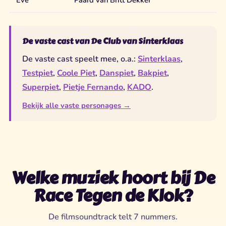
De vaste cast van De Club van Sinterklaas
De vaste cast speelt mee, o.a.:
Sinterklaas
,
Testpiet
,
Coole Piet
,
Danspiet
,
Bakpiet
,
Superpiet
,
Pietje Fernando
,
KADO
.
Bekijk alle vaste personages →
Welke muziek hoort bij De
Race Tegen de Klok?
De filmsoundtrack telt 7 nummers.