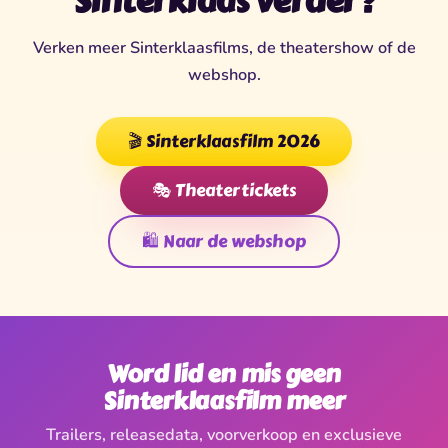
Sinterklaas verder?
Verken meer Sinterklaasfilms, de theatershow of de
webshop.
🎬 Sinterklaasfilm 2026
🎭 Theatertickets
🛍️ Naar de webshop
Word lid en mis geen
Sinterklaasfilm meer
Trailers, releasedata, voorverkoop en exclusieve