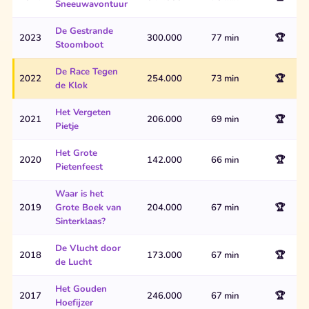
Sneeuwavontuur
De Gestrande
2023
300.000
77 min
🏆
Stoomboot
De Race Tegen
2022
254.000
73 min
🏆
de Klok
Het Vergeten
2021
206.000
69 min
🏆
Pietje
Het Grote
2020
142.000
66 min
🏆
Pietenfeest
Waar is het
2019
Grote Boek van
204.000
67 min
🏆
Sinterklaas?
De Vlucht door
2018
173.000
67 min
🏆
de Lucht
Het Gouden
2017
246.000
67 min
🏆
Hoefijzer