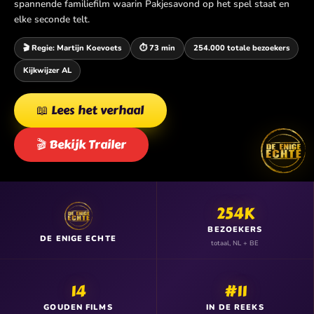
spannende familiefilm waarin Pakjesavond op het spel staat en
elke seconde telt.
🎬 Regie: Martijn Koevoets
⏱️ 73 min
254.000 totale bezoekers
Kijkwijzer AL
📖 Lees het verhaal
🎬 Bekijk Trailer
254K
BEZOEKERS
DE ENIGE ECHTE
totaal, NL + BE
14
#11
GOUDEN FILMS
IN DE REEKS