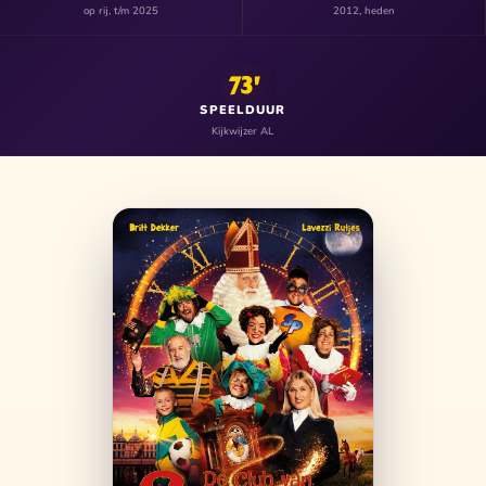
op rij, t/m 2025
2012, heden
73'
SPEELDUUR
Kijkwijzer AL