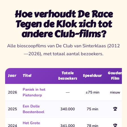
Hoe verhoudt De Race
Tegen de Klok zich tot
andere Club-films?
Alle bioscoopfilms van De Club van Sinterklaas (2012
—2026), met totaal aantal bezoekers.
Totale
Gouden
Jaar
Titel
Speelduur
bezoekers
Film
Paniek in het
2026
—
±75 min
nieuw
Pietendorp
Een Dolle
2025
340.000
75 min
🏆
Beestenboel
Het Grote
2024
341.000
78 min
🏆