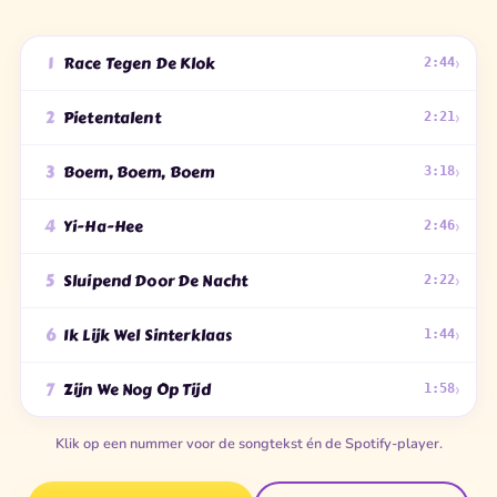
›
1
Race Tegen De Klok
2:44
›
2
Pietentalent
2:21
›
3
Boem, Boem, Boem
3:18
›
4
Yi-Ha-Hee
2:46
›
5
Sluipend Door De Nacht
2:22
›
6
Ik Lijk Wel Sinterklaas
1:44
›
7
Zijn We Nog Op Tijd
1:58
Klik op een nummer voor de songtekst én de Spotify-player.